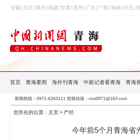
安徽
|
北京
|
重庆
|
福建
|
甘肃
|
贵州
|
广东
|
广西
|
海南
|
河北
|
首页
青海要闻
海外刊青海
中新记者看青海
青海
新闻热线：0971-6263111 投稿信箱：cns0971@163.com
您所在的位置：
主页
>
产经
今年前5个月青海省光