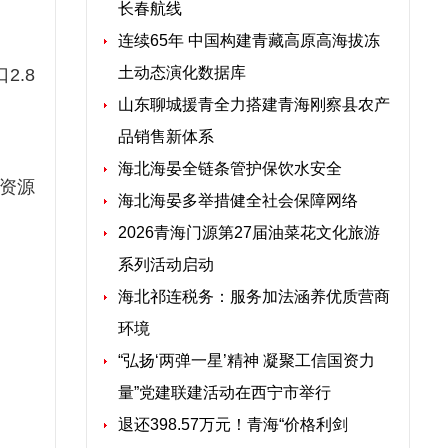
长春航线
连续65年 中国构建青藏高原高海拔冻
土动态演化数据库
2.8
山东聊城援青全力搭建青海刚察县农产
品销售新体系
海北海晏全链条管护保饮水安全
资源
海北海晏多举措健全社会保障网络
2026青海门源第27届油菜花文化旅游
系列活动启动
海北祁连税务：服务加法涵养优质营商
环境
“弘扬‘两弹一星’精神 凝聚工信国资力
量”党建联建活动在西宁市举行
退还398.57万元！青海“价格利剑