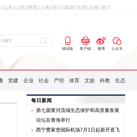
海
|
山东
|
山西
|
陕西
|
上海
|
四川
|
新疆
|
兵团
|
云南
|
浙江
移动版
客户端
微博
公众号
播
党建
企业
社会
产经
体育
文娱
科教
生态
每日新闻
第七届黄河流域生态保护和高质量发展
论坛在青海举行
西宁曹家堡国际机场7月1日起新开直飞