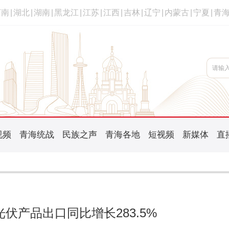
河南
|
湖北
|
湖南
|
黑龙江
|
江苏
|
江西
|
吉林
|
辽宁
|
内蒙古
|
宁夏
|
青
视频
青海统战
民族之声
青海各地
短视频
新媒体
直
伏产品出口同比增长283.5%