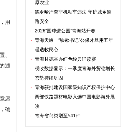
原农业
德令哈严查非机动车违法 守护城乡道
路安全
村，用
2026“国球进公园”青海站开赛
青海天峻：“铁锹书记”公保才旦用五年
暖透牧民心
置、
青海甘德举办红色经典诵读赛
的通
税收数据显示：一季度青海外贸稳增长
态势持续巩固
青海获批建设国家级知识产权保护中心
两部铁路题材电影入选中国电影海外展
意愿
映
，确
青海省鸟类增至541种