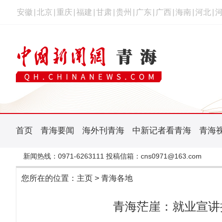
安徽
|
北京
|
重庆
|
福建
|
甘肃
|
贵州
|
广东
|
广西
|
海南
|
河北
|
首页
青海要闻
海外刊青海
中新记者看青海
青海
新闻热线：0971-6263111 投稿信箱：cns0971@163.com
您所在的位置：
主页
>
青海各地
青海茫崖：就业宣讲