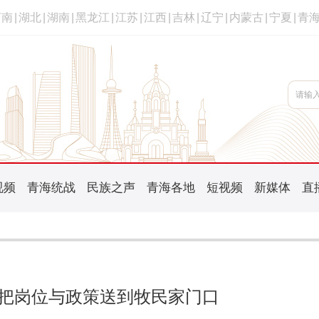
河南
|
湖北
|
湖南
|
黑龙江
|
江苏
|
江西
|
吉林
|
辽宁
|
内蒙古
|
宁夏
|
青
视频
青海统战
民族之声
青海各地
短视频
新媒体
直
把岗位与政策送到牧民家门口