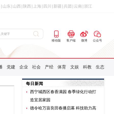
海
|
山东
|
山西
|
陕西
|
上海
|
四川
|
新疆
|
兵团
|
云南
|
浙江
移动版
客户端
微博
公众号
播
党建
企业
社会
产经
体育
文娱
科教
生态
每日新闻
西宁城西区春香满园 春季绿化行动打
造宜居家园
德令哈万亩良田春播启幕 科技助力高