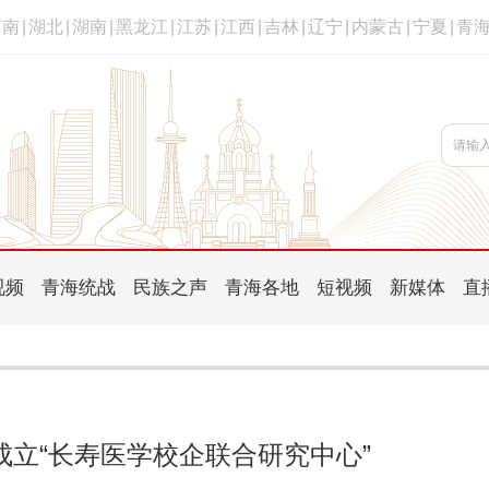
河南
|
湖北
|
湖南
|
黑龙江
|
江苏
|
江西
|
吉林
|
辽宁
|
内蒙古
|
宁夏
|
青
视频
青海统战
民族之声
青海各地
短视频
新媒体
直
立“长寿医学校企联合研究中心”