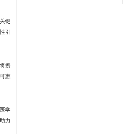
关键
性引
。
将携
可惠
医学
作助力