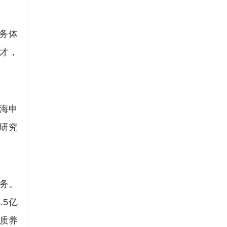
务体
才，
海申
研究
务。
.5亿
品质养