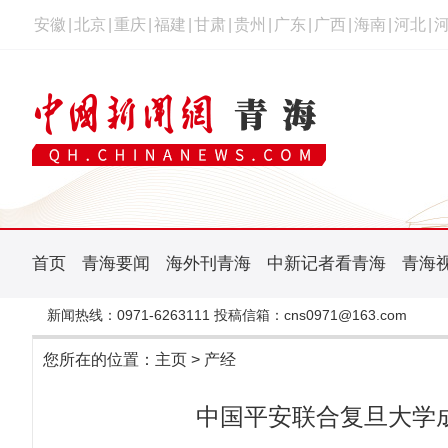
安徽
|
北京
|
重庆
|
福建
|
甘肃
|
贵州
|
广东
|
广西
|
海南
|
河北
|
首页
青海要闻
海外刊青海
中新记者看青海
青海
新闻热线：0971-6263111 投稿信箱：cns0971@163.com
您所在的位置：
主页
>
产经
中国平安联合复旦大学成