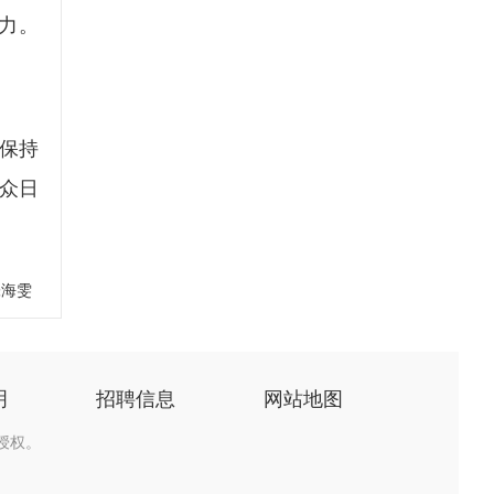
动力。
保持
众日
张海雯
明
招聘信息
网站地图
授权。