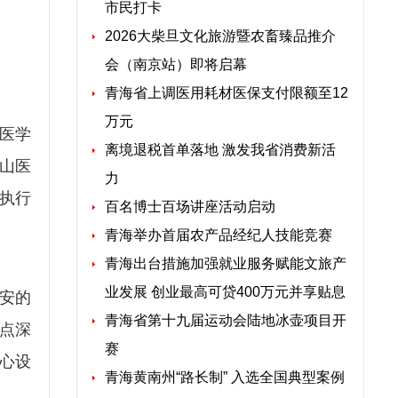
市民打卡
2026大柴旦文化旅游暨农畜臻品推介
会（南京站）即将启幕
青海省上调医用耗材医保支付限额至12
万元
医学
离境退税首单落地 激发我省消费新活
中山医
力
执行
百名博士百场讲座活动启动
青海举办首届农产品经纪人技能竞赛
青海出台措施加强就业服务赋能文旅产
业发展 创业最高可贷400万元并享贴息
安的
青海省第十九届运动会陆地冰壶项目开
点深
赛
心设
青海黄南州“路长制” 入选全国典型案例