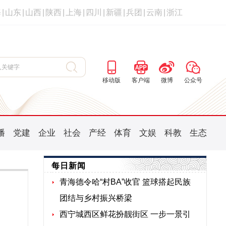
海
|
山东
|
山西
|
陕西
|
上海
|
四川
|
新疆
|
兵团
|
云南
|
浙江
移动版
客户端
微博
公众号
播
党建
企业
社会
产经
体育
文娱
科教
生态
每日新闻
青海德令哈“村BA”收官 篮球搭起民族
团结与乡村振兴桥梁
西宁城西区鲜花扮靓街区 一步一景引