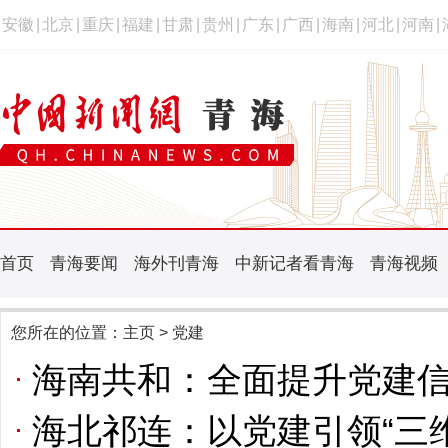
安徽
|
北京
|
重庆
|
福建
|
甘肃
|
贵州
|
广东
|
广西
|
海南
|
河北
|
河南
|
首页
青海要闻
海外刊青海
中新记者看青海
青海视频
您所在的位置：
主页
> 党建
海南共和：全面提升党建
海北祁连：以党建引领“三