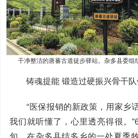
干净整洁的唐蕃古道徒步驿站。杂多县委组
铸魂提能 锻造过硬振兴骨干队
“医保报销的新政策，用家乡
我们就听懂了，心里透亮得很。”
旬，在杂多县结多乡的一处夏季