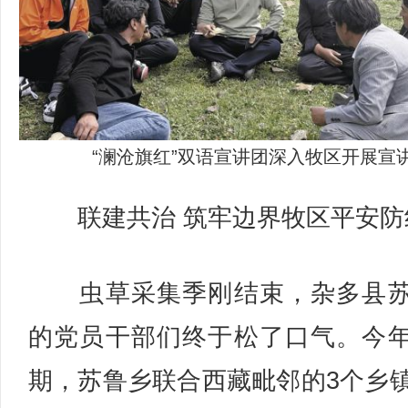
“澜沧旗红”双语宣讲团深入牧区开展宣
联建共治 筑牢边界牧区平安防
虫草采集季刚结束，杂多县苏
的党员干部们终于松了口气。今
期，苏鲁乡联合西藏毗邻的3个乡