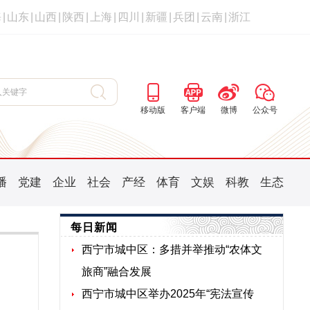
海
|
山东
|
山西
|
陕西
|
上海
|
四川
|
新疆
|
兵团
|
云南
|
浙江
移动版
客户端
微博
公众号
播
党建
企业
社会
产经
体育
文娱
科教
生态
每日新闻
西宁市城中区：多措并举推动“农体文
旅商”融合发展
西宁市城中区举办2025年“宪法宣传