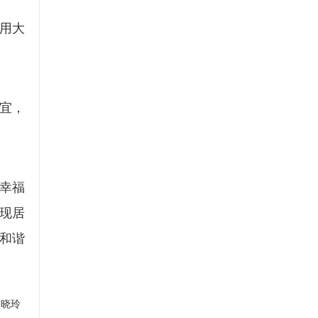
用大
宜，
幸福
实现居
和谐
甘晓玲