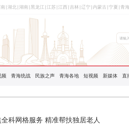
河南
|
湖北
|
湖南
|
黑龙江
|
江苏
|
江西
|
吉林
|
辽宁
|
内蒙古
|
宁夏
|
青
视频
青海统战
民族之声
青海各地
短视频
新媒体
直
全科网格服务 精准帮扶独居老人