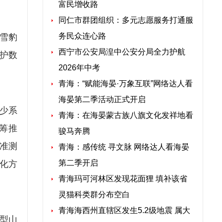
富民增收路
同仁市群团组织：多元志愿服务打通服
务民众连心路
雪豹
西宁市公安局湟中公安分局全力护航
护数
2026年中考
青海：“赋能海晏·万象互联”网络达人看
海晏第二季活动正式开启
少系
青海：在海晏蒙古族八旗文化发祥地看
筹推
骏马奔腾
准测
青海：感传统 寻文脉 网络达人看海晏
第二季开启
化方
青海玛可河林区发现花面狸 填补该省
灵猫科类群分布空白
青海海西州直辖区发生5.2级地震 属大
型山