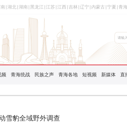
河南
|
湖北
|
湖南
|
黑龙江
|
江苏
|
江西
|
吉林
|
辽宁
|
内蒙古
|
宁夏
|
青
视频
青海统战
民族之声
青海各地
短视频
新媒体
直
动雪豹全域野外调查