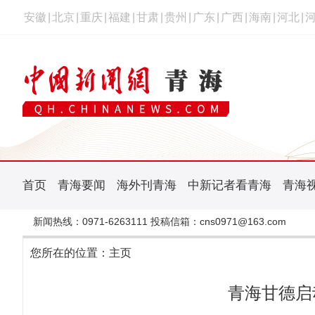
安徽
|
北京
|
重庆
|
福建
|
甘肃
|
贵州
|
广东
|
广西
|
海南
|
河北
|
首页
青海要闻
海外刊青海
中新记者看青海
青海
新闻热线：0971-6263111 投稿信箱：cns0971@163.com
您所在的位置：
主页
青海甘德启