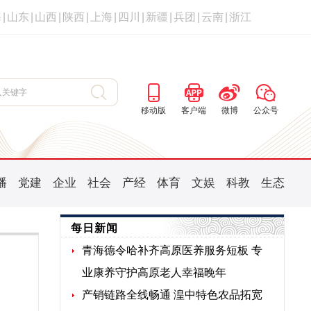
海
|
山东
|
山西
|
陕西
|
上海
|
四川
|
新疆
|
兵团
|
云南
|
浙江
移动版
客户端
微博
公众号
播
党建
企业
社会
产经
体育
文娱
科教
生态
每日新闻
青海德令哈补齐高原医养服务短板 专
业康养守护高原老人幸福晚年
产销链路全线畅通 湟中特色农品拓宽