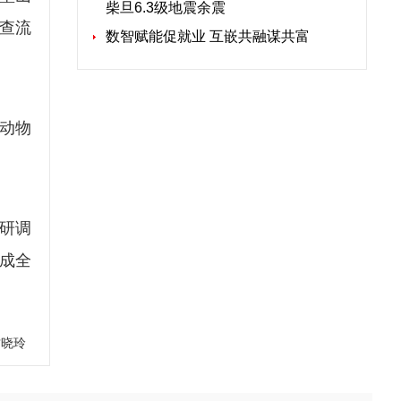
柴旦6.3级地震余震
查流
数智赋能促就业 互嵌共融谋共富
动物
研调
成全
甘晓玲