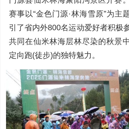
门源县仙米林海聚阳沟景区开赛
赛事以“金色门源·林海雪原”为主
引了省内外800名运动爱好者积极
共同在仙米林海层林尽染的秋景
定向跑(徒步)的独特魅力。