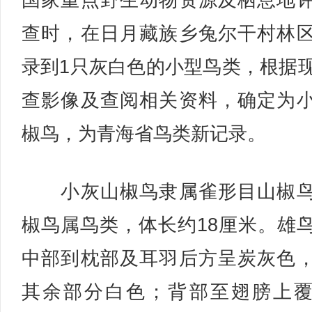
国家重点野生动物资源及栖息地
查时，在日月藏族乡兔尔干村林
录到1只灰白色的小型鸟类，根据
查影像及查阅相关资料，确定为
椒鸟，为青海省鸟类新记录。
小灰山椒鸟隶属雀形目山椒鸟
椒鸟属鸟类，体长约18厘米。雄
中部到枕部及耳羽后方呈炭灰色
其余部分白色；背部至翅膀上