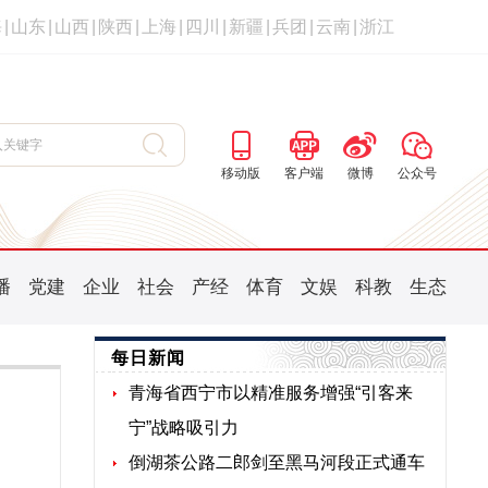
海
|
山东
|
山西
|
陕西
|
上海
|
四川
|
新疆
|
兵团
|
云南
|
浙江
移动版
客户端
微博
公众号
播
党建
企业
社会
产经
体育
文娱
科教
生态
每日新闻
青海省西宁市以精准服务增强“引客来
宁”战略吸引力
倒湖茶公路二郎剑至黑马河段正式通车