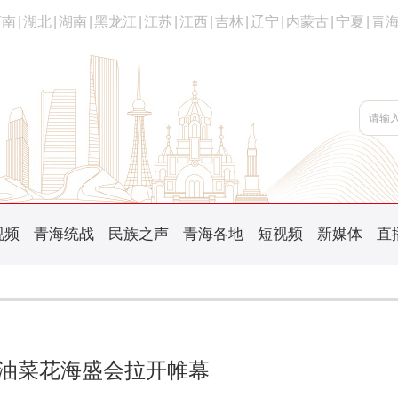
河南
|
湖北
|
湖南
|
黑龙江
|
江苏
|
江西
|
吉林
|
辽宁
|
内蒙古
|
宁夏
|
青
视频
青海统战
民族之声
青海各地
短视频
新媒体
直
油菜花海盛会拉开帷幕