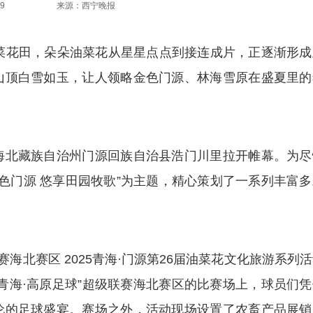
9
来源：西宁晚报
花田，朵朵油菜花从星星点点到接连成片，正逐渐形成
山顶白雪如玉，让人领略金色门源、林海雪原在盛夏里的
北藏族自治州门源回族自治县浩门川里拉开帷幕。为尽
金色门源 悠享田园牧歌”为主题，精心策划了一系列丰富
海北赛区 2025青海·门源第26届油菜花文化旅游系列
青海·高原足球”超级联赛海北赛区的比赛场上，球员们凭
伦的足球盛宴。赛场之外，活动现场设置了农畜产品展销