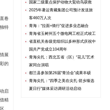
国家二级重点保护动物大鵟幼鸟获救
2025年暑运青藏集团公司预计发送旅
客460万人次
直卷
青海：“拉面+骑行”促进多业态融合
独特
青海省玉树州五个微电网工程正式竣工
省直机关各级党组织以多种形式庆祝中
国共产党成立104周年
情展
青海尖扎：西北五省（区）“花儿”艺术
多彩的
家同台演唱
都兰县参加第26届“青洽会”成果丰硕
青海尖扎：“四季之美在尖扎·箭乡臻选
夏日行”媒体采访调研活动启动
活动启
借精
区、