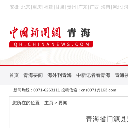
安徽
|
北京
|
重庆
|
福建
|
甘肃
|
贵州
|
广东
|
广西
|
海南
|
河北
|
首页
青海要闻
海外刊青海
中新记者看青海
青海
新闻热线：0971-6263111 投稿信箱：cns0971@163.com
您所在的位置：
主页
>
要闻
青海省门源县