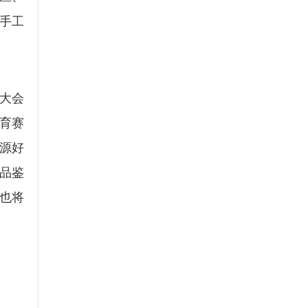
手工
马大会
体育赛
门源好
品鉴
也将