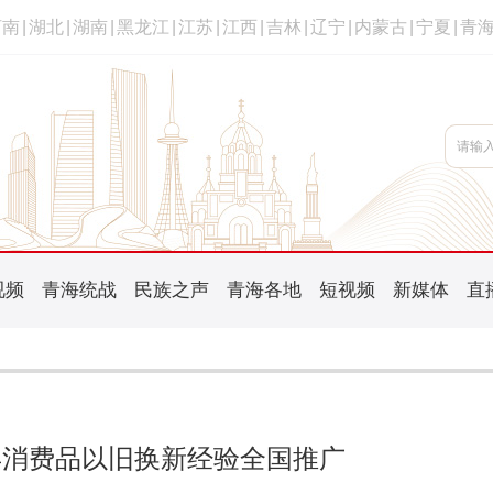
河南
|
湖北
|
湖南
|
黑龙江
|
江苏
|
江西
|
吉林
|
辽宁
|
内蒙古
|
宁夏
|
青
视频
青海统战
民族之声
青海各地
短视频
新媒体
直
5年消费品以旧换新经验全国推广