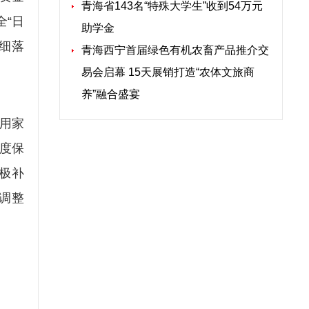
青海省143名“特殊大学生”收到54万元
全“日
助学金
细落
青海西宁首届绿色有机农畜产品推介交
易会启幕 15天展销打造“农体文旅商
养”融合盛宴
用家
限度保
极补
调整