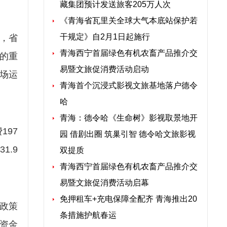
藏集团预计发送旅客205万人次
《青海省瓦里关全球大气本底站保护若
干规定》自2月1日起施行
，省
青海西宁首届绿色有机农畜产品推介交
的重
易暨文旅促消费活动启动
场运
青海首个沉浸式影视文旅基地落户德令
哈
青海：德令哈《生命树》影视取景地开
197
园 借剧出圈 筑巢引智 德令哈文旅影视
1.9
双提质
青海西宁首届绿色有机农畜产品推介交
易暨文旅促消费活动启幕
免押租车+充电保障全配齐 青海推出20
政策
条措施护航春运
资金