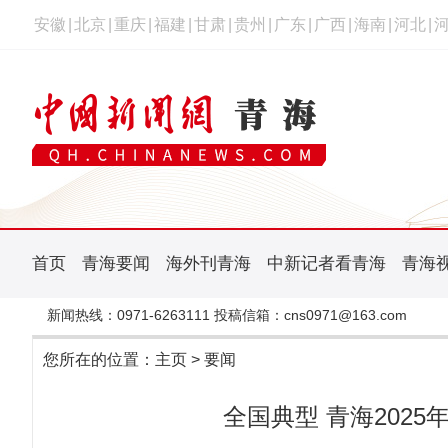
安徽
|
北京
|
重庆
|
福建
|
甘肃
|
贵州
|
广东
|
广西
|
海南
|
河北
|
首页
青海要闻
海外刊青海
中新记者看青海
青海
新闻热线：0971-6263111 投稿信箱：cns0971@163.com
您所在的位置：
主页
>
要闻
全国典型 青海202