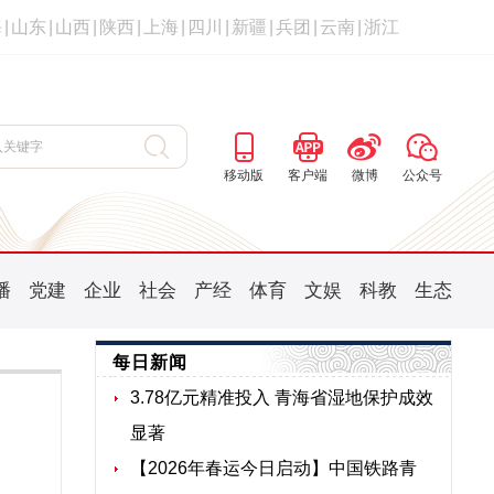
海
|
山东
|
山西
|
陕西
|
上海
|
四川
|
新疆
|
兵团
|
云南
|
浙江
移动版
客户端
微博
公众号
播
党建
企业
社会
产经
体育
文娱
科教
生态
每日新闻
3.78亿元精准投入 青海省湿地保护成效
显著
【2026年春运今日启动】中国铁路青