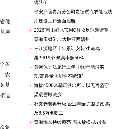
锐队伍
平安产险青海分公司贵德试点农险地块
库建设工作全面启航
省优
2026“泰山好水”CMG群众足球邀请赛：
基层
青海玉树5：1大胜江西赣州
三江源地区十年累计安装“生命鸟
巢”5619个 筑巢率超50%
全省
黄河保护法施行三年 中国母亲河实
、农
现“高质量功能性不断流”
服务基
海拔4500米基层派出所：以无言坚守
温暖雪域藏乡
相适
补充养老再升级 企业年金扩围提效 惠
及8.5万名职工
青海海东持续擦亮“周末放松·去趟海
诊急