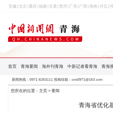
安徽
|
北京
|
重庆
|
福建
|
甘肃
|
贵州
|
广东
|
广西
|
海南
|
河北
|
首页
青海要闻
海外刊青海
中新记者看青海
青海
新闻热线：0971-6263111 投稿信箱：cns0971@163.com
您所在的位置：
主页
>
要闻
青海省优化