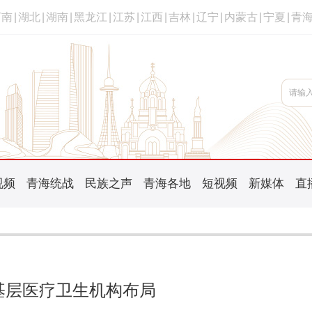
河南
|
湖北
|
湖南
|
黑龙江
|
江苏
|
江西
|
吉林
|
辽宁
|
内蒙古
|
宁夏
|
青
视频
青海统战
民族之声
青海各地
短视频
新媒体
直
基层医疗卫生机构布局