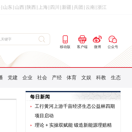
海
|
山东
|
山西
|
陕西
|
上海
|
四川
|
新疆
|
兵团
|
云南
|
浙江
移动版
客户端
微博
公众号
播
党建
企业
社会
产经
体育
文娱
科教
生态
每日新闻
工行黄河上游千亩经济生态公益林四期
项目启动
理论 + 实操双赋能 锻造新能源理赔精