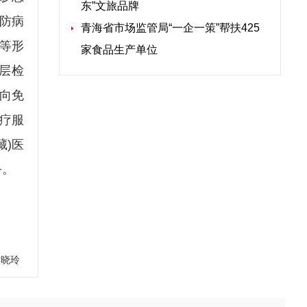
东”文旅品牌
防病
青海省市场监管局“一企一策”帮扶425
等形
家食品生产单位
层检
向免
诊疗服
藏)医
务。
甘晓玲