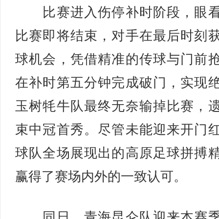
比赛进入伤停补时阶段，眼看
比赛即将结束，对手在最后时刻
球机会，凭借精准的传球与门前
在补时第五分钟完成破门，实现
玉树牦牛队最终无奈输掉比赛，
束中冠首秀。尽管未能迎来开门
球队全场展现出的高原足球拼搏
赢得了赛场内外的一致认可。
同日，青海昆仑队迎来本赛季