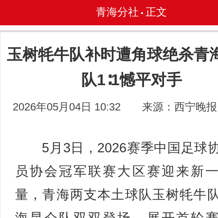
青海分社
正文
•
玉树牦牛队补时遭角球绝杀青
队1∶1憾平对手
2026年05月04日 10:32
来源：西宁晚报
5月3日，2026赛季中国足球
员协会冠军联赛大区赛迎来新
量，青海两支本土球队玉树牦牛