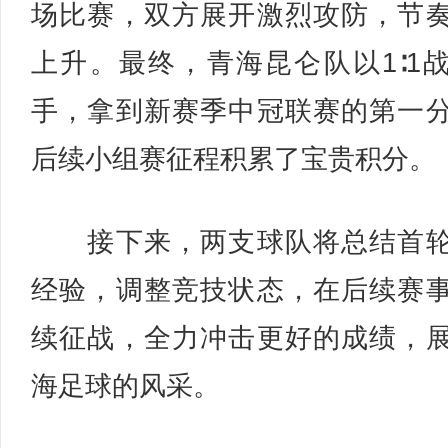
场比赛，双方展开激烈攻防，节
上升。最终，青海昆仑队以1∶1
手，拿到新赛季中冠联赛的第一
后续小组赛征程积累了宝贵积分。
接下来，两支球队将总结首轮
经验，调整竞技状态，在后续赛
续征战，全力冲击更好的成绩，
海足球的风采。