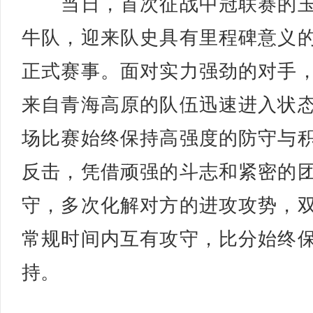
当日，首次征战中冠联赛的玉
牛队，迎来队史具有里程碑意义
正式赛事。面对实力强劲的对手
来自青海高原的队伍迅速进入状
场比赛始终保持高强度的防守与
反击，凭借顽强的斗志和紧密的
守，多次化解对方的进攻攻势，
常规时间内互有攻守，比分始终
持。