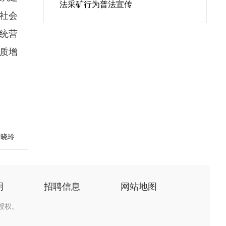
法采矿行为普法宣传
社会
统营
质增
甘晓玲
明
招聘信息
网站地图
授权。