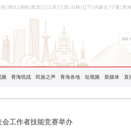
河南
|
湖北
|
湖南
|
黑龙江
|
江苏
|
江西
|
吉林
|
辽宁
|
内蒙古
|
宁夏
|
青
视频
青海统战
民族之声
青海各地
短视频
新媒体
直
社会工作者技能竞赛举办