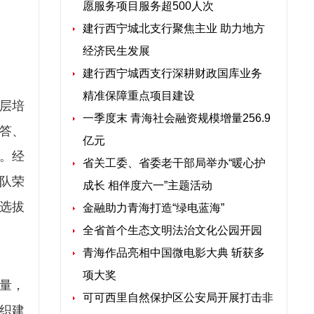
愿服务项目服务超500人次
建行西宁城北支行聚焦主业 助力地方
经济民生发展
建行西宁城西支行深耕财政国库业务
精准保障重点项目建设
层培
一季度末 青海社会融资规模增量256.9
答、
亿元
。经
省关工委、省委老干部局举办“暖心护
队荣
成长 相伴度六一”主题活动
选拔
金融助力青海打造“绿电蓝海”
全省首个生态文明法治文化公园开园
青海作品亮相中国微电影大典 斩获多
项大奖
量，
可可西里自然保护区公安局开展打击非
组织建