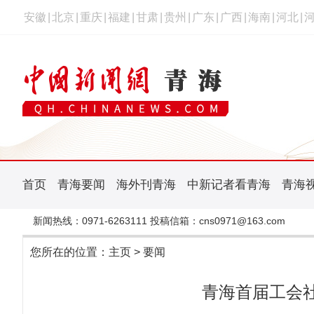
安徽
|
北京
|
重庆
|
福建
|
甘肃
|
贵州
|
广东
|
广西
|
海南
|
河北
|
首页
青海要闻
海外刊青海
中新记者看青海
青海
新闻热线：0971-6263111 投稿信箱：cns0971@163.com
您所在的位置：
主页
>
要闻
青海首届工会