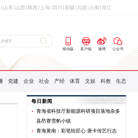
海
|
山东
|
山西
|
陕西
|
上海
|
四川
|
新疆
|
兵团
|
云南
|
浙江
移动版
客户端
微博
公众号
播
党建
企业
社会
产经
体育
文娱
科教
生态
每日新闻
青海省科技厅新能源科研项目落地杂多
县昂赛雪豹小镇
青海黄南：彩笔绘匠心·唐卡传艺行志