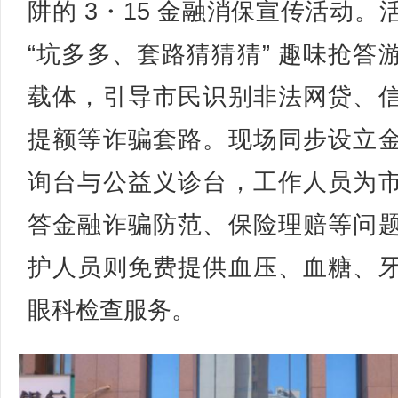
阱的 3・15 金融消保宣传活动。
“坑多多、套路猜猜猜” 趣味抢答
载体，引导市民识别非法网贷、
提额等诈骗套路。现场同步设立
询台与公益义诊台，工作人员为
答金融诈骗防范、保险理赔等问
护人员则免费提供血压、血糖、
眼科检查服务。