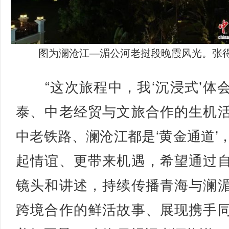
图为澜沧江—湄公河老挝段晚霞风光。张得
“这次旅程中，我‘沉浸式’体
泰、中老经贸与文旅合作的生机
中老铁路、澜沧江都是‘黄金通道’
起情谊、更带来机遇，希望通过
镜头和讲述，持续传播青海与澜
跨境合作的鲜活故事、展现携手