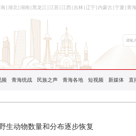
河南
|
湖北
|
湖南
|
黑龙江
|
江苏
|
江西
|
吉林
|
辽宁
|
内蒙古
|
宁夏
|
青
视频
青海统战
民族之声
青海各地
短视频
新媒体
直
野生动物数量和分布逐步恢复