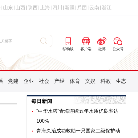
海
|
山东
|
山西
|
陕西
|
上海
|
四川
|
新疆
|
兵团
|
云南
|
浙江
移动版
客户端
微博
公众号
播
党建
企业
社会
产经
体育
文娱
科教
生态
每日新闻
“中华水塔”青海连续五年水质优良率达
100%
青海久治成功救助一只国家二级保护动