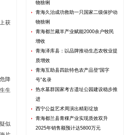
物猞猁
青海久治成功救助一只国家二级保护动
物猞猁
会上获
青海都兰藏羊产业赋能2000余户牧民
增收
青海泽库县：以品牌推动生态农牧业提
质增效
青海互助县四款特色农产品登“国字
危降
号”名录
热水墓群国家考古遗址公园建设稳步推
生生
进
西宁公益艺术周演出精彩绽放
青海都兰县青稞产业实现质效双升
疑似
2025年销售额预计达5800万元
海片