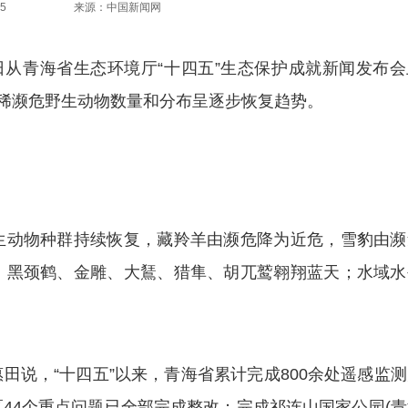
5
来源：中国新闻网
7日从青海省生态环境厅“十四五”生态保护成就新闻发布
珍稀濒危野生动物数量和分布呈逐步恢复趋势。
动物种群持续恢复，藏羚羊由濒危降为近危，雪豹由濒
；黑颈鹤、金雕、大鵟、猎隼、胡兀鹫翱翔蓝天；水域水
，“十四五”以来，青海省累计完成800余处遥感监测
44个重点问题已全部完成整改；完成祁连山国家公园(青