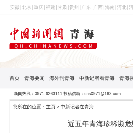
安徽
|
北京
|
重庆
|
福建
|
甘肃
|
贵州
|
广东
|
广西
|
海南
|
河北
|
首页
青海要闻
海外刊青海
中新记者看青海
青海
新闻热线：0971-6263111 投稿信箱：cns0971@163.com
您所在的位置：
主页
>
中新记者在青海
近五年青海珍稀濒危