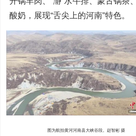
开锅羊肉、“瀞”水牛排、蒙古锅茶
酸奶，展现“舌尖上的河南”特色。
图为航拍黄河河南县大峡谷段。赵智彬 摄