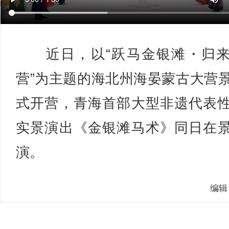
近日，以“跃马金银滩・归来
营”为主题的海北州海晏蒙古大营
式开营，青海首部大型非遗代表
实景演出《金银滩马术》同日在
演。
编辑