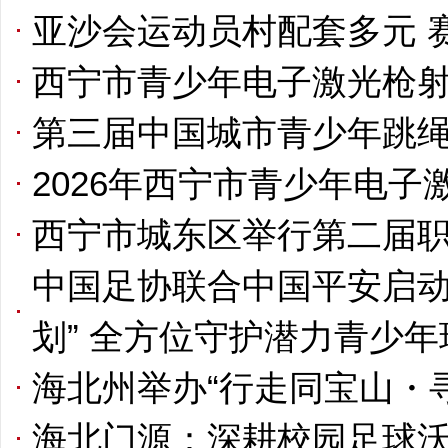
亚沙会运动员村配套多元 
西宁市青少年电子激光枪
第三届中国城市青少年跳
2026年西宁市青少年电
西宁市城东区举行第二届
中国足协联合中国平安启动
划” 全方位守护潜力青少
海北州举办“行走同宝山・
海北门源：深耕校园足球沃