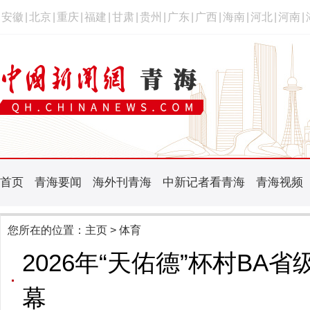
安徽
|
北京
|
重庆
|
福建
|
甘肃
|
贵州
|
广东
|
广西
|
海南
|
河北
|
河南
|
首页
青海要闻
海外刊青海
中新记者看青海
青海视频
您所在的位置：
主页
> 体育
2026年“天佑德”杯村B
幕