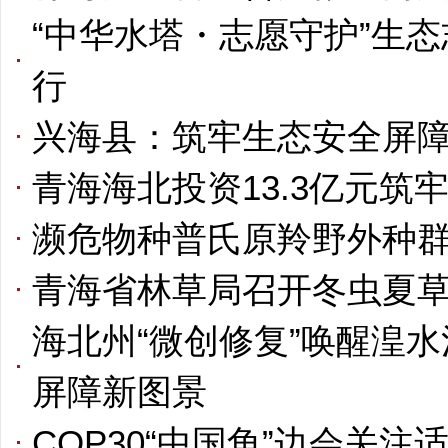
“中华水塔・志愿守护”生
行
兴海县：筑牢生态安全屏障
青海海北投资13.3亿元筑牢
濒危物种普氏原羚野外种群数
青海省林草局召开冬虫夏
海北州“微创修复”唤醒湟
屏障新图景
COP30“中国角”边会关