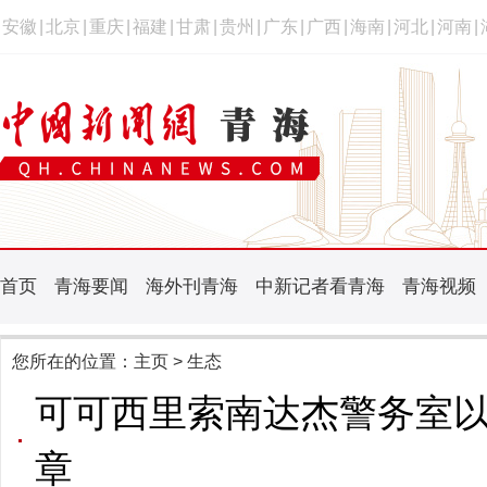
安徽
|
北京
|
重庆
|
福建
|
甘肃
|
贵州
|
广东
|
广西
|
海南
|
河北
|
河南
|
首页
青海要闻
海外刊青海
中新记者看青海
青海视频
您所在的位置：
主页
> 生态
可可西里索南达杰警务室以
章