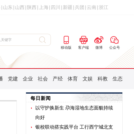
海
|
山东
|
山西
|
陕西
|
上海
|
四川
|
新疆
|
兵团
|
云南
|
浙江
移动版
客户端
微博
公众号
播
党建
企业
社会
产经
体育
文娱
科教
生态
每日新闻
以守护换新生 尕海湿地生态面貌持续
向好
银校联动搭实践平台 工行西宁城北支