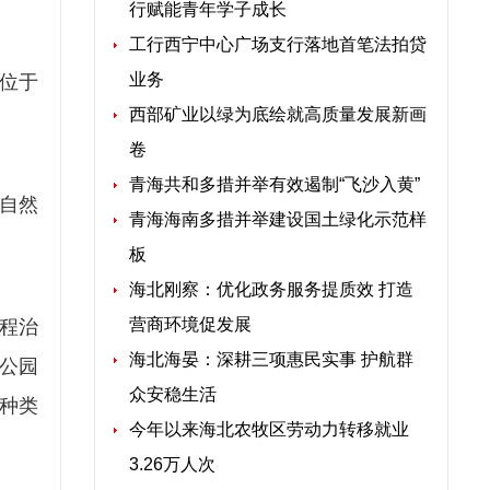
行赋能青年学子成长
工行西宁中心广场支行落地首笔法拍贷
业务
进位于
西部矿业以绿为底绘就高质量发展新画
卷
青海共和多措并举有效遏制“飞沙入黄”
自然
青海海南多措并举建设国土绿化示范样
板
海北刚察：优化政务服务提质效 打造
营商环境促发展
程治
海北海晏：深耕三项惠民实事 护航群
地公园
众安稳生活
种类
今年以来海北农牧区劳动力转移就业
3.26万人次