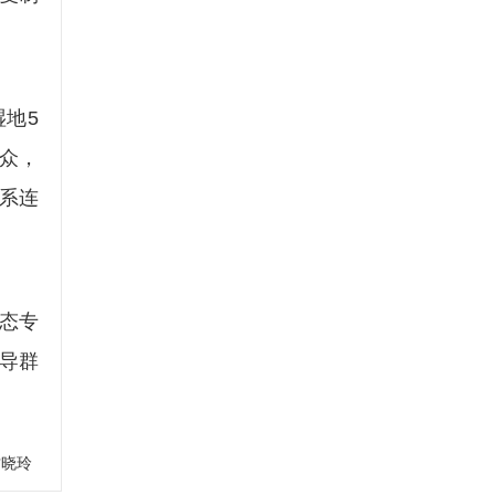
地5
群众，
系连
态专
导群
甘晓玲