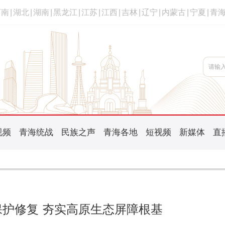
河南
|
湖北
|
湖南
|
黑龙江
|
江苏
|
江西
|
吉林
|
辽宁
|
内蒙古
|
宁夏
|
青
视频
青海统战
民族之声
青海各地
短视频
新媒体
直
护修复 夯实高原生态屏障根基