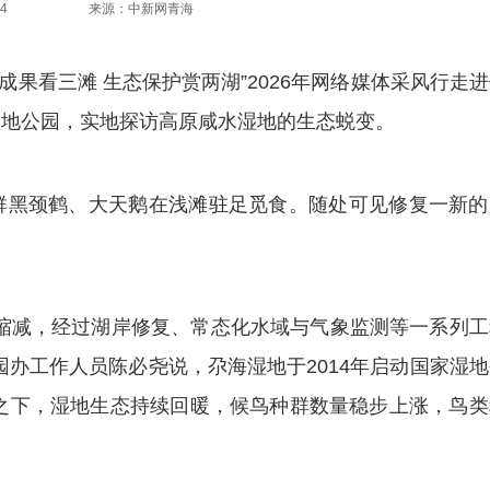
4
来源：中新网青海
成果看三滩 生态保护赏两湖”2026年网络媒体采风行走
湿地公园，实地探访高原咸水湿地的生态蜕变。
黑颈鹤、大天鹅在浅滩驻足觅食。随处可见修复一新的
减，经过湖岸修复、常态化水域与气象监测等一系列工
园办工作人员陈必尧说，尕海湿地于2014年启动国家湿
护之下，湿地生态持续回暖，候鸟种群数量稳步上涨，鸟类