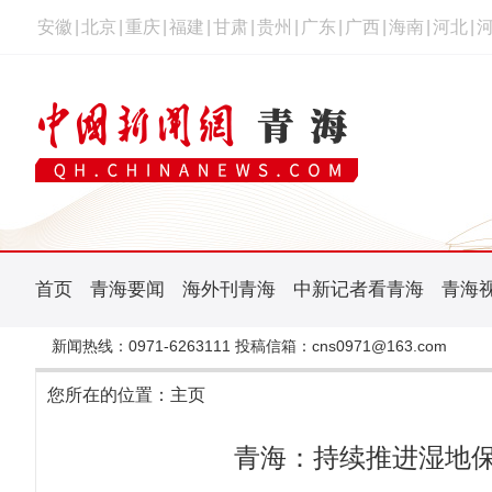
安徽
|
北京
|
重庆
|
福建
|
甘肃
|
贵州
|
广东
|
广西
|
海南
|
河北
|
首页
青海要闻
海外刊青海
中新记者看青海
青海
新闻热线：0971-6263111 投稿信箱：cns0971@163.com
您所在的位置：
主页
青海：持续推进湿地保