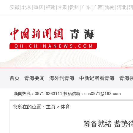
安徽
|
北京
|
重庆
|
福建
|
甘肃
|
贵州
|
广东
|
广西
|
海南
|
河北
|
首页
青海要闻
海外刊青海
中新记者看青海
青海
新闻热线：0971-6263111 投稿信箱：cns0971@163.com
您所在的位置：
主页
>
体育
筹备就绪 蓄势