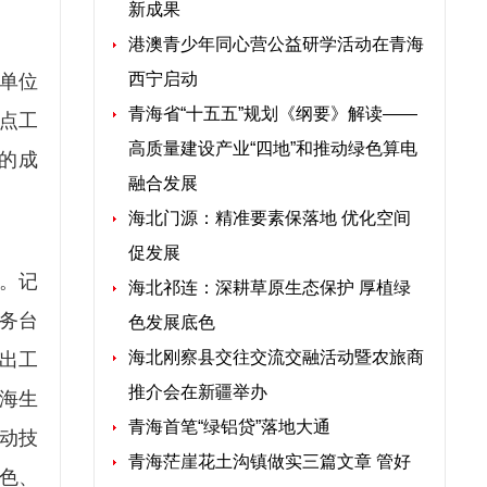
新成果
港澳青少年同心营公益研学活动在青海
西宁启动
单位
青海省“十五五”规划《纲要》解读——
点工
高质量建设产业“四地”和推动绿色算电
的成
融合发展
海北门源：精准要素保落地 优化空间
促发展
。记
海北祁连：深耕草原生态保护 厚植绿
务台
色发展底色
海北刚察县交往交流交融活动暨农旅商
出工
推介会在新疆举办
青海生
青海首笔“绿铝贷”落地大通
动技
青海茫崖花土沟镇做实三篇文章 管好
色、