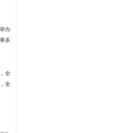
套举办
事多
，全
，全