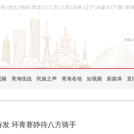
河南
|
湖北
|
湖南
|
黑龙江
|
江苏
|
江西
|
吉林
|
辽宁
|
内蒙古
|
宁夏
|
青
视频
青海统战
民族之声
青海各地
短视频
新媒体
直
待发 环青赛静待八方骑手