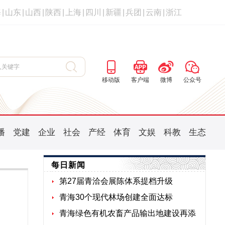
海
|
山东
|
山西
|
陕西
|
上海
|
四川
|
新疆
|
兵团
|
云南
|
浙江
移动版
客户端
微博
公众号
播
党建
企业
社会
产经
体育
文娱
科教
生态
每日新闻
第27届青洽会展陈体系提档升级
青海30个现代林场创建全面达标
青海绿色有机农畜产品输出地建设再添