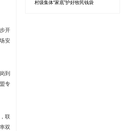
村级集体“家底”护好牧民钱袋
步开
场安
岗到
盟专
，联
率双