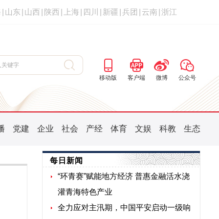
海
|
山东
|
山西
|
陕西
|
上海
|
四川
|
新疆
|
兵团
|
云南
|
浙江
移动版
客户端
微博
公众号
播
党建
企业
社会
产经
体育
文娱
科教
生态
每日新闻
“环青赛”赋能地方经济 普惠金融活水浇
灌青海特色产业
全力应对主汛期，中国平安启动一级响