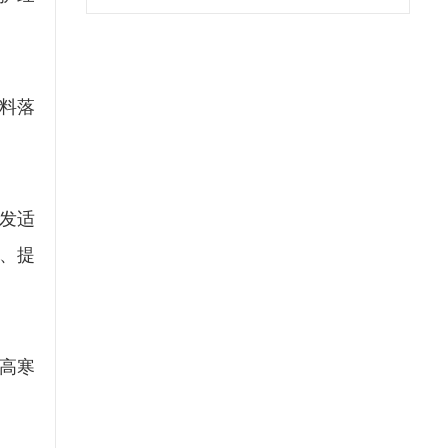
料落
发适
、提
高寒