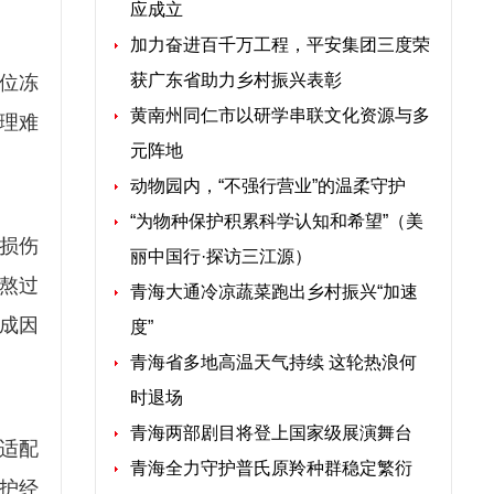
应成立
加力奋进百千万工程，平安集团三度荣
获广东省助力乡村振兴表彰
余位冻
黄南州同仁市以研学串联文化资源与多
理难
元阵地
动物园内，“不强行营业”的温柔守护
“为物种保护积累科学认知和希望”（美
损伤
丽中国行·探访三江源）
熬过
青海大通冷凉蔬菜跑出乡村振兴“加速
成因
度”
青海省多地高温天气持续 这轮热浪何
时退场
青海两部剧目将登上国家级展演舞台
适配
青海全力守护普氏原羚种群稳定繁衍
护经