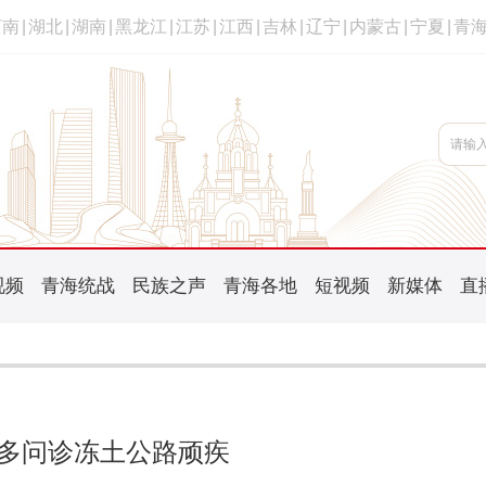
河南
|
湖北
|
湖南
|
黑龙江
|
江苏
|
江西
|
吉林
|
辽宁
|
内蒙古
|
宁夏
|
青
视频
青海统战
民族之声
青海各地
短视频
新媒体
直
多问诊冻土公路顽疾