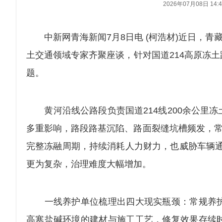
2026年07月08日 14:4
中新网青海新闻7月8日电 (柯浩材)近日，青
土交通领域专家齐聚座谈，针对国道214高原冻
题。
黄河沿线公路段负责国道214线200余公里冻
多重影响，路段路基沉陷、路面裂缝坑槽频发，常
完整冻融周期，持续消耗人力财力，也威胁车辆通
更为复杂，治理难度大幅增加。
一线养护单位梳理出四大现实瓶颈：常规养护
高寒盐碱环境的建材与施工工艺，修复效果存续