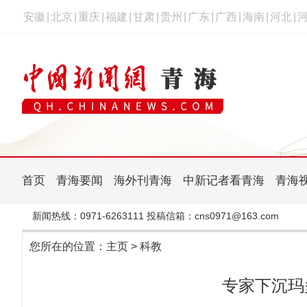
安徽
|
北京
|
重庆
|
福建
|
甘肃
|
贵州
|
广东
|
广西
|
海南
|
河北
|
首页
青海要闻
海外刊青海
中新记者看青海
青海
新闻热线：0971-6263111 投稿信箱：cns0971@163.com
您所在的位置：
主页
>
科教
专家下沉玛