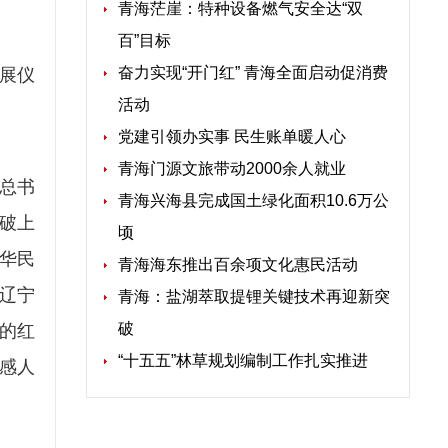
青海茫崖：特种设备燃气安全达“双
百”目标
奋力实现“开门红” 青海全面启动促消费
展仪
活动
党建引领办实事 民生账单暖人心
青海门源文旅带动2000余人就业
总书
青海兴海县完成国土绿化面积10.6万公
破上
顷
华民
青海海东推出百余项文化惠民活动
辽宁
青海：盐湖萃取提锂关键技术再迎新突
破
的红
“十五五”林草规划编制工作扎实推进
感人