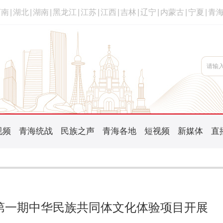
河南
|
湖北
|
湖南
|
黑龙江
|
江苏
|
江西
|
吉林
|
辽宁
|
内蒙古
|
宁夏
|
青
视频
青海统战
民族之声
青海各地
短视频
新媒体
直
年第一期中华民族共同体文化体验项目开展