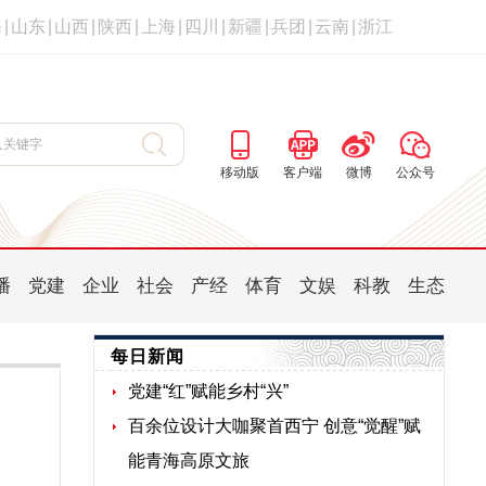
海
|
山东
|
山西
|
陕西
|
上海
|
四川
|
新疆
|
兵团
|
云南
|
浙江
移动版
客户端
微博
公众号
播
党建
企业
社会
产经
体育
文娱
科教
生态
每日新闻
党建“红”赋能乡村“兴”
百余位设计大咖聚首西宁 创意“觉醒”赋
能青海高原文旅