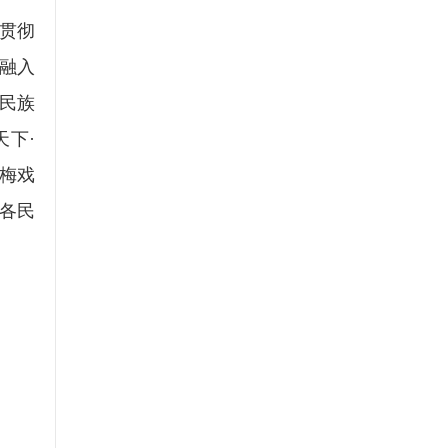
贯彻
融入
民族
天下·
梅戏
各民