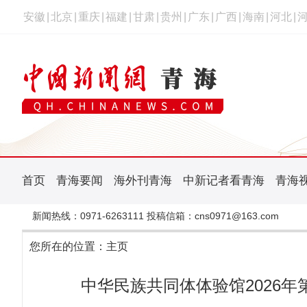
安徽
|
北京
|
重庆
|
福建
|
甘肃
|
贵州
|
广东
|
广西
|
海南
|
河北
|
首页
青海要闻
海外刊青海
中新记者看青海
青海
新闻热线：0971-6263111 投稿信箱：cns0971@163.com
您所在的位置：
主页
中华民族共同体体验馆2026