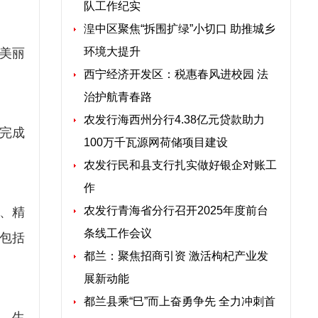
队工作纪实
湟中区聚焦“拆围扩绿”小切口 助推城乡
环境大提升
建美丽
西宁经济开发区：税惠春风进校园 法
治护航青春路
农发行海西州分行4.38亿元贷款助力
完成
100万千瓦源网荷储项目建设
农发行民和县支行扎实做好银企对账工
作
农发行青海省分行召开2025年度前台
、精
条线工作会议
包括
都兰：聚焦招商引资 激活枸杞产业发
展新动能
都兰县乘“巳”而上奋勇争先 全力冲刺首
、生