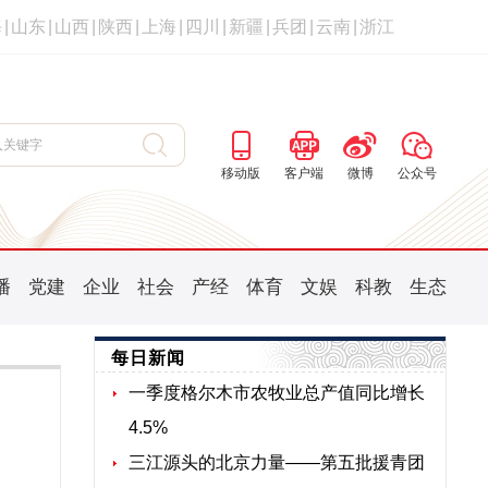
海
|
山东
|
山西
|
陕西
|
上海
|
四川
|
新疆
|
兵团
|
云南
|
浙江
移动版
客户端
微博
公众号
播
党建
企业
社会
产经
体育
文娱
科教
生态
每日新闻
一季度格尔木市农牧业总产值同比增长
4.5%
三江源头的北京力量——第五批援青团