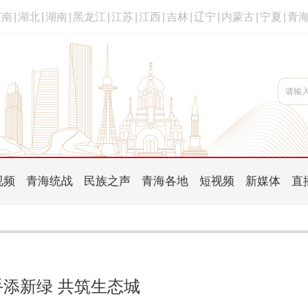
河南
|
湖北
|
湖南
|
黑龙江
|
江苏
|
江西
|
吉林
|
辽宁
|
内蒙古
|
宁夏
|
青
视频
青海统战
民族之声
青海各地
短视频
新媒体
直
添新绿 共筑生态城