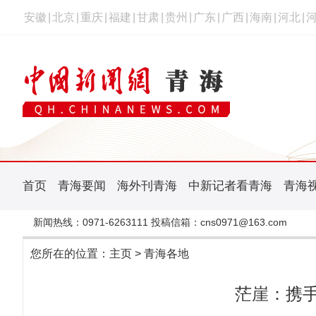
安徽
|
北京
|
重庆
|
福建
|
甘肃
|
贵州
|
广东
|
广西
|
海南
|
河北
|
首页
青海要闻
海外刊青海
中新记者看青海
青海
新闻热线：0971-6263111 投稿信箱：cns0971@163.com
您所在的位置：
主页
>
青海各地
茫崖：携手