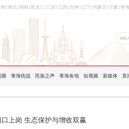
河南
|
湖北
|
湖南
|
黑龙江
|
江苏
|
江西
|
吉林
|
辽宁
|
内蒙古
|
宁夏
|
青
视频
青海统战
民族之声
青海各地
短视频
新媒体
直
口上岗 生态保护与增收双赢