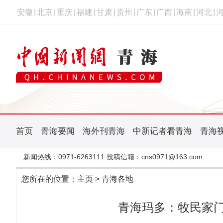
安徽
|
北京
|
重庆
|
福建
|
甘肃
|
贵州
|
广东
|
广西
|
海南
|
河北
|
首页
青海要闻
海外刊青海
中新记者看青海
青海
新闻热线：0971-6263111 投稿信箱：cns0971@163.com
您所在的位置：
主页
>
青海各地
青海玛多：牧民家门