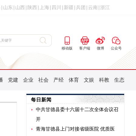
海
|
山东
|
山西
|
陕西
|
上海
|
四川
|
新疆
|
兵团
|
云南
|
浙江
移动版
客户端
微博
公众号
播
党建
企业
社会
产经
体育
文娱
科教
生态
每日新闻
中共甘德县委十六届十二次全体会议召
开
青海甘德县上门对接省级医院 优质医