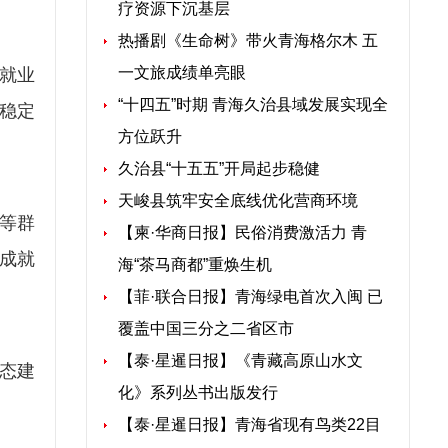
疗资源下沉基层
热播剧《生命树》带火青海格尔木 五
一文旅成绩单亮眼
有就业
“十四五”时期 青海久治县域发展实现全
稳定
方位跃升
久治县“十五五”开局起步稳健
天峻县筑牢安全底线优化营商环境
等群
【柬·华商日报】民俗消费激活力 青
成就
海“茶马商都”重焕生机
【菲·联合日报】青海绿电首次入闽 已
覆盖中国三分之二省区市
【泰·星暹日报】《青藏高原山水文
态建
化》系列丛书出版发行
【泰·星暹日报】青海省现有鸟类22目