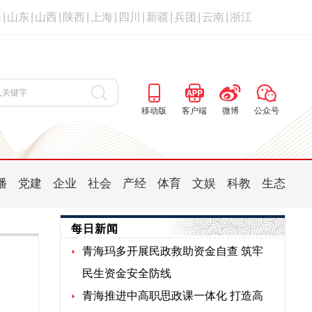
海
|
山东
|
山西
|
陕西
|
上海
|
四川
|
新疆
|
兵团
|
云南
|
浙江
移动版
客户端
微博
公众号
播
党建
企业
社会
产经
体育
文娱
科教
生态
每日新闻
青海玛多开展民政救助资金自查 筑牢
民生资金安全防线
青海推进中高职思政课一体化 打造高