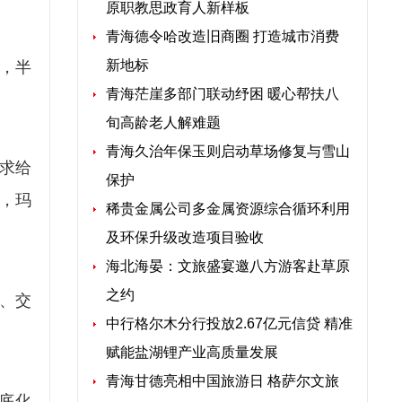
原职教思政育人新样板
青海德令哈改造旧商圈 打造城市消费
新地标
制，半
青海茫崖多部门联动纾困 暖心帮扶八
旬高龄老人解难题
青海久治年保玉则启动草场修复与雪山
求给
保护
，玛
稀贵金属公司多金属资源综合循环利用
及环保升级改造项目验收
海北海晏：文旅盛宴邀八方游客赴草原
之约
、交
中行格尔木分行投放2.67亿元信贷 精准
赋能盐湖锂产业高质量发展
青海甘德亮相中国旅游日 格萨尔文旅
底化