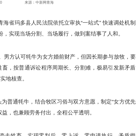
0
来源：中新网青海
青海省玛多县人民法院依托立审执“一站式” 快速调处机
纷，实现当场分割、当场履行，做到案结事了人和。
男方认可牦牛为女方婚前财产，但因长期参与放牧，要
牲畜，按普通诉讼程序周期长、分割难，极易引发新矛盾
场实地核查。
为普通牦牛，结合牧区习俗与双方意愿，制定“女方优先
权益，也兼顾劳务付出，全程公平透明。
走牲畜，实现零判后、零上诉、零申请执行，矛盾彻