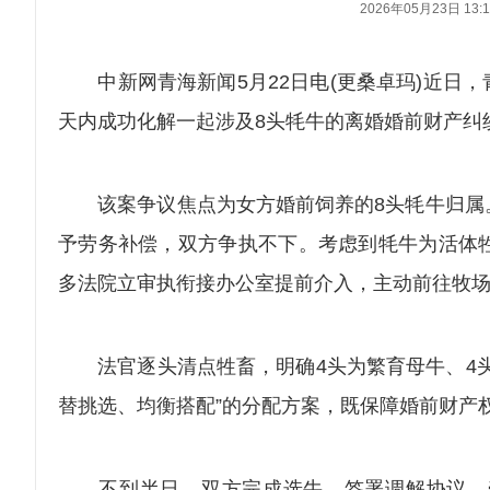
2026年05月23日 13:1
中新网青海新闻5月22日电(更桑卓玛)近日，
天内成功化解一起涉及8头牦牛的离婚婚前财产纠
该案争议焦点为女方婚前饲养的8头牦牛归属。
予劳务补偿，双方争执不下。考虑到牦牛为活体
多法院立审执衔接办公室提前介入，主动前往牧
法官逐头清点牲畜，明确4头为繁育母牛、4头
替挑选、均衡搭配”的分配方案，既保障婚前财产
不到半日，双方完成选牛、签署调解协议、牵