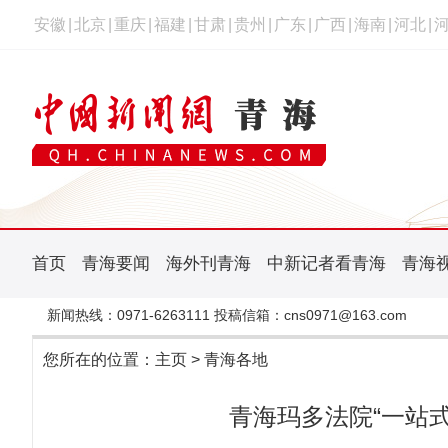
安徽
|
北京
|
重庆
|
福建
|
甘肃
|
贵州
|
广东
|
广西
|
海南
|
河北
|
首页
青海要闻
海外刊青海
中新记者看青海
青海
新闻热线：0971-6263111 投稿信箱：cns0971@163.com
您所在的位置：
主页
>
青海各地
青海玛多法院“一站