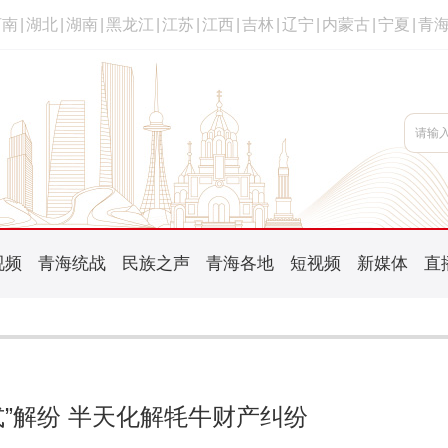
河南
|
湖北
|
湖南
|
黑龙江
|
江苏
|
江西
|
吉林
|
辽宁
|
内蒙古
|
宁夏
|
青
视频
青海统战
民族之声
青海各地
短视频
新媒体
直
式”解纷 半天化解牦牛财产纠纷