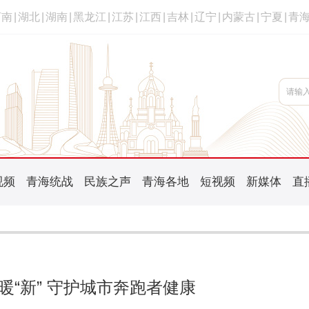
河南
|
湖北
|
湖南
|
黑龙江
|
江苏
|
江西
|
吉林
|
辽宁
|
内蒙古
|
宁夏
|
青
视频
青海统战
民族之声
青海各地
短视频
新媒体
直
暖“新” 守护城市奔跑者健康