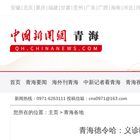
安徽
|
北京
|
重庆
|
福建
|
甘肃
|
贵州
|
广东
|
广西
|
海南
|
河北
|
首页
青海要闻
海外刊青海
中新记者看青海
青海
新闻热线：0971-6263111 投稿信箱：cns0971@163.com
您所在的位置：
主页
>
青海各地
青海德令哈：义诊