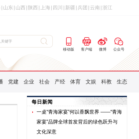
海
|
山东
|
山西
|
陕西
|
上海
|
四川
|
新疆
|
兵团
|
云南
|
浙江
移动版
客户端
微博
公众号
播
党建
企业
社会
产经
体育
文娱
科教
生态
每日新闻
一桌“青海家宴”何以香飘世界 ——“青海
家宴”品牌全球首发背后的绿色跃升与
文化深意