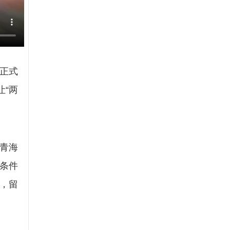
5正式
“两
青海
条件
神，留