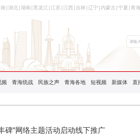
河南
|
湖北
|
湖南
|
黑龙江
|
江苏
|
江西
|
吉林
|
辽宁
|
内蒙古
|
宁夏
|
青
视频
青海统战
民族之声
青海各地
短视频
新媒体
直
’铸丰碑”网络主题活动启动线下推广