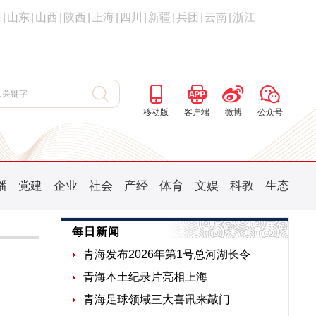
海
|
山东
|
山西
|
陕西
|
上海
|
四川
|
新疆
|
兵团
|
云南
|
浙江
移动版
客户端
微博
公众号
播
党建
企业
社会
产经
体育
文娱
科教
生态
每日新闻
青海发布2026年第1号总河湖长令
青海本土纪录片亮相上海
青海足球领域三大喜讯来敲门