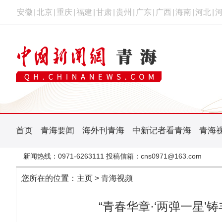
安徽
|
北京
|
重庆
|
福建
|
甘肃
|
贵州
|
广东
|
广西
|
海南
|
河北
|
首页
青海要闻
海外刊青海
中新记者看青海
青海
新闻热线：0971-6263111 投稿信箱：cns0971@163.com
您所在的位置：
主页
>
青海视频
“青春华章·‘两弹一星