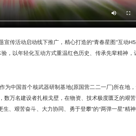
主题宣传活动启动线下推广，精心打造的“青春星图”互动H
验，以年轻化互动方式重温红色历史、传承先辈精神，让
为中国首个核武器研制基地(原国营二二一厂)所在地，
年，数万名建设者扎根戈壁，在物资、技术极度匮乏的艰苦
更生、艰苦奋斗、大力协同、勇于登攀”的“两弹一星”精