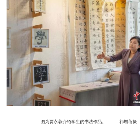
图为贾永蓉介绍学生的书法作品。 祁增蓓摄