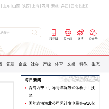
海
|
山东
|
山西
|
陕西
|
上海
|
四川
|
新疆
|
兵团
|
云南
|
浙江
移动版
客户端
微博
公众号
播
党建
企业
社会
产经
体育
文娱
科教
生态
每日新闻
青海西宁：引导青年沉浸式体验手工技
能
国能青海海北公司累计发电量突破20亿