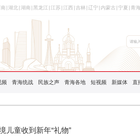
河南
|
湖北
|
湖南
|
黑龙江
|
江苏
|
江西
|
吉林
|
辽宁
|
内蒙古
|
宁夏
|
青
视频
青海统战
民族之声
青海各地
短视频
新媒体
直
困境儿童收到新年“礼物”