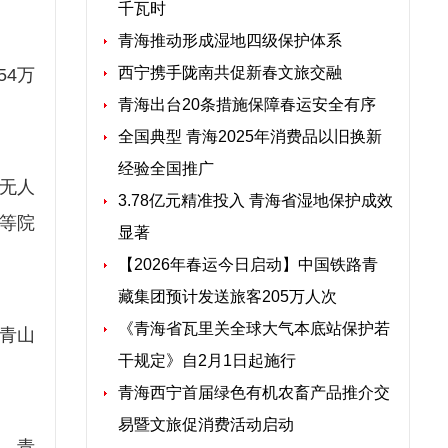
千瓦时
青海推动形成湿地四级保护体系
西宁携手陇南共促新春文旅交融
54万
青海出台20条措施保障春运安全有序
全国典型 青海2025年消费品以旧换新
经验全国推广
无人
3.78亿元精准投入 青海省湿地保护成效
高等院
显著
【2026年春运今日启动】中国铁路青
藏集团预计发送旅客205万人次
《青海省瓦里关全球大气本底站保护若
青山
干规定》自2月1日起施行
青海西宁首届绿色有机农畜产品推介交
易暨文旅促消费活动启动
”。青