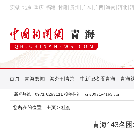
安徽
|
北京
|
重庆
|
福建
|
甘肃
|
贵州
|
广东
|
广西
|
海南
|
河北
|
首页
青海要闻
海外刊青海
中新记者看青海
青海
新闻热线：0971-6263111 投稿信箱：cns0971@163.com
您所在的位置：
主页
>
社会
青海143名