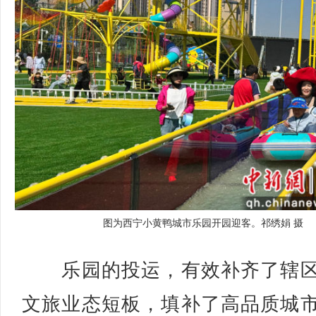
图为西宁小黄鸭城市乐园开园迎客。祁绣娟 摄
乐园的投运，有效补齐了辖区
文旅业态短板，填补了高品质城