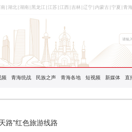
河南
|
湖北
|
湖南
|
黑龙江
|
江苏
|
江西
|
吉林
|
辽宁
|
内蒙古
|
宁夏
|
青
视频
青海统战
民族之声
青海各地
短视频
新媒体
直
“天路”红色旅游线路