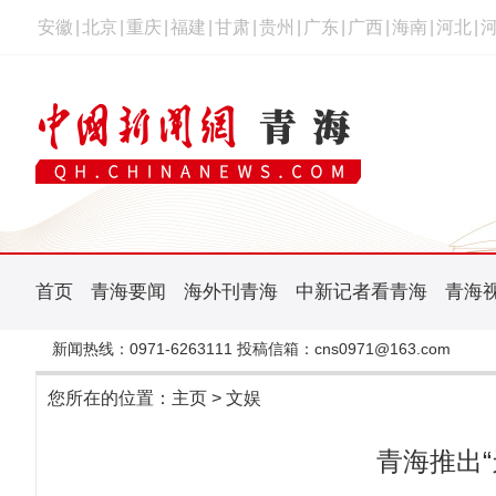
安徽
|
北京
|
重庆
|
福建
|
甘肃
|
贵州
|
广东
|
广西
|
海南
|
河北
|
首页
青海要闻
海外刊青海
中新记者看青海
青海
新闻热线：0971-6263111 投稿信箱：cns0971@163.com
您所在的位置：
主页
>
文娱
青海推出