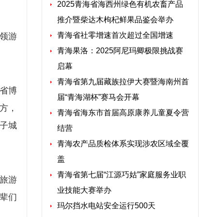
2025青海省海西州绿色有机农畜产品
推介暨柴达木枸杞鲜果品鉴会举办
青海省社零增速首次超过全国增速
领游
青海果洛：2025阿尼玛卿极限挑战赛
启幕
青海省第九届藏族拉伊大赛暨海南州首
省博
届“青海湖杯”赛马会开幕
方，
青海省海东市首届高原康养儿童夏令营
子城
结营
青海农产品质检体系实现涉农区域全覆
盖
青海省第七届“江源巧姑”家庭服务业职
旅游
业技能大赛举办
辈们
玛尔挡水电站安全运行500天