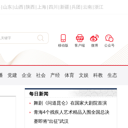
海
|
山东
|
山西
|
陕西
|
上海
|
四川
|
新疆
|
兵团
|
云南
|
浙江
移动版
客户端
微博
公众号
播
党建
企业
社会
产经
体育
文娱
科教
生态
每日新闻
舞剧《问道昆仑》在国家大剧院首演
青海4个残疾人艺术精品入围全国总决
赛即将“出征”武汉