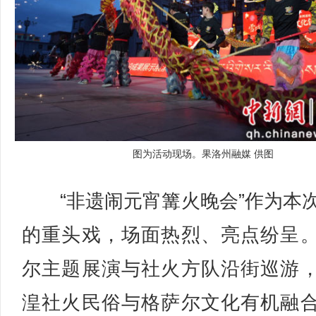
图为活动现场。果洛州融媒 供图
“非遗闹元宵篝火晚会”作为本
的重头戏，场面热烈、亮点纷呈
尔主题展演与社火方队沿街巡游
湟社火民俗与格萨尔文化有机融