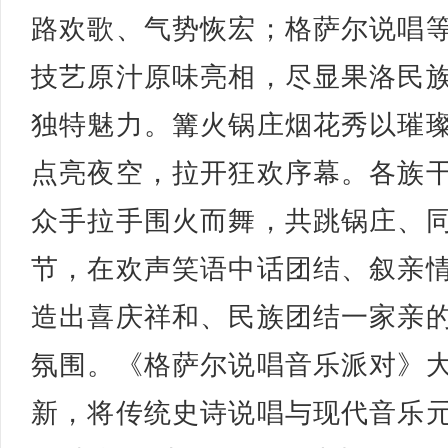
路欢歌、气势恢宏；格萨尔说唱
技艺原汁原味亮相，尽显果洛民
独特魅力。篝火锅庄烟花秀以璀
点亮夜空，拉开狂欢序幕。各族
众手拉手围火而舞，共跳锅庄、
节，在欢声笑语中话团结、叙亲
造出喜庆祥和、民族团结一家亲
氛围。《格萨尔说唱音乐派对》
新，将传统史诗说唱与现代音乐