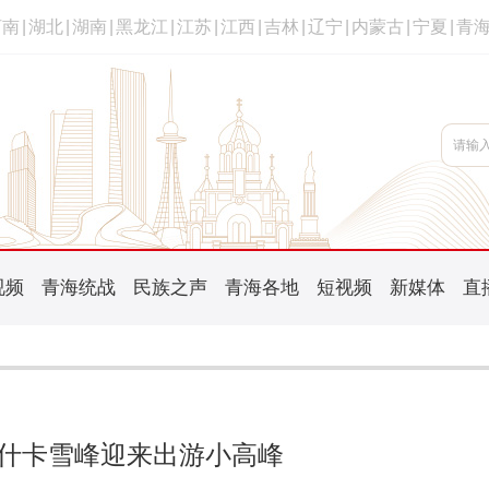
河南
|
湖北
|
湖南
|
黑龙江
|
江苏
|
江西
|
吉林
|
辽宁
|
内蒙古
|
宁夏
|
青
视频
青海统战
民族之声
青海各地
短视频
新媒体
直
什卡雪峰迎来出游小高峰