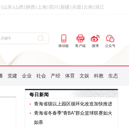
海
|
山东
|
山西
|
陕西
|
上海
|
四川
|
新疆
|
兵团
|
云南
|
浙江
移动版
客户端
微博
公众号
播
党建
企业
社会
产经
体育
文娱
科教
生态
每日新闻
青海省级以上园区循环化改造加快推进
青海省冬春季“青BA”群众篮球联赛如火
如荼