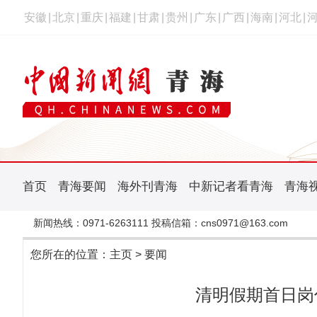
安徽
|
北京
|
重庆
|
福建
|
甘肃
|
贵州
|
广东
|
广西
|
海南
|
河北
|
首页
青海要闻
海外刊青海
中新记者看青海
青海
新闻热线：0971-6263111 投稿信箱：cns0971@163.com
您所在的位置：
主页
>
要闻
清明假期首日岗