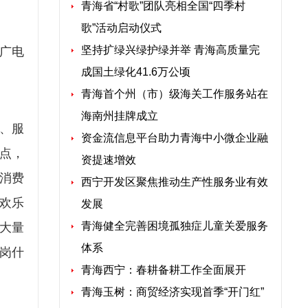
青海省“村歌”团队亮相全国“四季村
歌”活动启动仪式
坚持扩绿兴绿护绿并举 青海高质量完
广电
成国土绿化41.6万公顷
青海首个州（市）级海关工作服务站在
海南州挂牌成立
、服
资金流信息平台助力青海中小微企业融
点，
资提速增效
消费
西宁开发区聚焦推动生产性服务业有效
火欢乐
发展
青海健全完善困境孤独症儿童关爱服务
。大量
体系
岗什
青海西宁：春耕备耕工作全面展开
青海玉树：商贸经济实现首季“开门红”