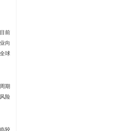
目前
业向
全球
周期
风险
临较