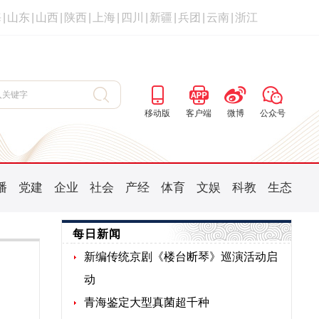
海
|
山东
|
山西
|
陕西
|
上海
|
四川
|
新疆
|
兵团
|
云南
|
浙江
移动版
客户端
微博
公众号
播
党建
企业
社会
产经
体育
文娱
科教
生态
每日新闻
新编传统京剧《楼台断琴》巡演活动启
动
青海鉴定大型真菌超千种