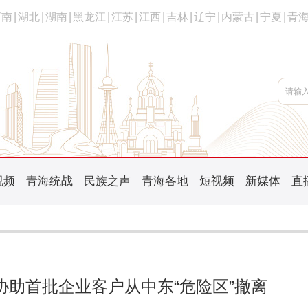
河南
|
湖北
|
湖南
|
黑龙江
|
江苏
|
江西
|
吉林
|
辽宁
|
内蒙古
|
宁夏
|
青
视频
青海统战
民族之声
青海各地
短视频
新媒体
直
协助首批企业客户从中东“危险区”撤离