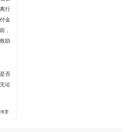
离行
赔付金
目前，
救助
是否
，无论
张海雯