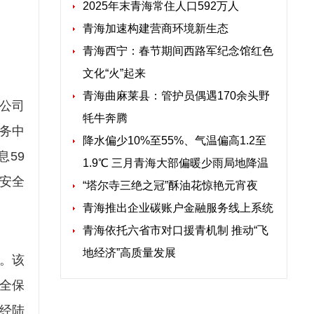
2025年末青海常住人口592万人
青海加速构建营商环境新生态
青海西宁：春节期间西路军纪念馆红色
文化“火”起来
青海曲麻莱县：管护员偶遇170余头野
公司
牦牛奔腾
务中
降水偏少10%至55%、气温偏高1.2至
59
1.9℃ 三月青海大部偏暖少雨局地降温
”安全
“塔尔寺三绝之冠”酥油花惊艳元宵夜
青海推出企业碳账户金融服务线上系统
青海依托六省市对口援青机制 推动“飞
地经济”高质量发展
。该
全保
经陆