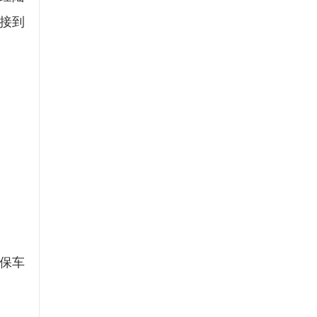
安接到
保车