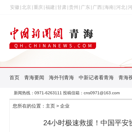
安徽
|
北京
|
重庆
|
福建
|
甘肃
|
贵州
|
广东
|
广西
|
海南
|
河北
|
首页
青海要闻
海外刊青海
中新记者看青海
青海
新闻热线：0971-6263111 投稿信箱：cns0971@163.com
您所在的位置：
主页
>
企业
24小时极速救援！中国平安