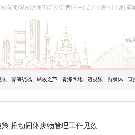
河南
|
湖北
|
湖南
|
黑龙江
|
江苏
|
江西
|
吉林
|
辽宁
|
内蒙古
|
宁夏
|
青
视频
青海统战
民族之声
青海各地
短视频
新媒体
直
策 推动固体废物管理工作见效