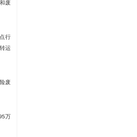
和废
。
点行
中转运
险废
5万