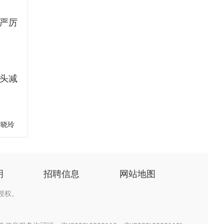
严厉
头减
甘晓玲
明
招聘信息
网站地图
授权。