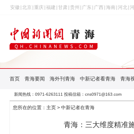
安徽
|
北京
|
重庆
|
福建
|
甘肃
|
贵州
|
广东
|
广西
|
海南
|
河北
|
首页
青海要闻
海外刊青海
中新记者看青海
青海
新闻热线：0971-6263111 投稿信箱：cns0971@163.com
您所在的位置：
主页
>
中新记者在青海
青海：三大维度精准施