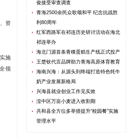
俊接受审查调查
青海2500余民众歌颂和平 纪念抗战胜
利80周年
化、资
红军西路军在祁连历史研讨活动在海北
祁连举办
海北门源首条青稞蛋糕生产线正式投产
实施
王楚钦代言品牌助力青海高原体育教育
、全领
海南兴海：从源头到终端打造特色牦牛
奶产业发展新格局
兴海县就业创业工作见实效
湟中区万亩小麦进入收割期
共和县全方位多举措提升“校园餐”实施
管理水平