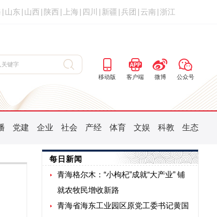
海
|
山东
|
山西
|
陕西
|
上海
|
四川
|
新疆
|
兵团
|
云南
|
浙江
移动版
客户端
微博
公众号
播
党建
企业
社会
产经
体育
文娱
科教
生态
每日新闻
青海格尔木：“小枸杞”成就“大产业” 铺
就农牧民增收新路
青海省海东工业园区原党工委书记黄国