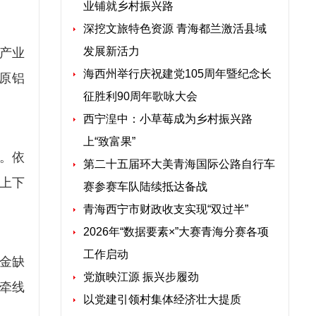
业铺就乡村振兴路
深挖文旅特色资源 青海都兰激活县域
发展新活力
产业
海西州举行庆祝建党105周年暨纪念长
原铝
征胜利90周年歌咏大会
西宁湟中：小草莓成为乡村振兴路
上“致富果”
。依
第二十五届环大美青海国际公路自行车
上下
赛参赛车队陆续抵达备战
青海西宁市财政收支实现“双过半”
2026年“数据要素×”大赛青海分赛各项
工作启动
金缺
党旗映江源 振兴步履劲
牵线
以党建引领村集体经济壮大提质