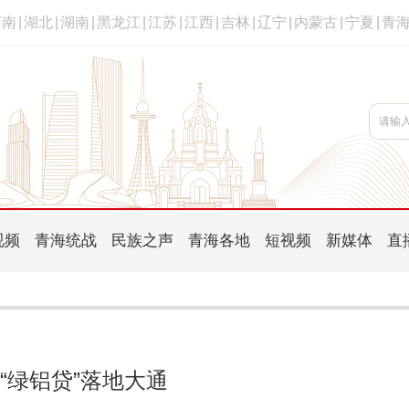
河南
|
湖北
|
湖南
|
黑龙江
|
江苏
|
江西
|
吉林
|
辽宁
|
内蒙古
|
宁夏
|
青
视频
青海统战
民族之声
青海各地
短视频
新媒体
直
“绿铝贷”落地大通