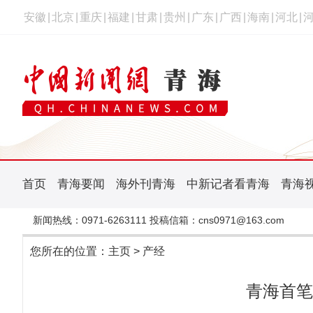
安徽
|
北京
|
重庆
|
福建
|
甘肃
|
贵州
|
广东
|
广西
|
海南
|
河北
|
首页
青海要闻
海外刊青海
中新记者看青海
青海
新闻热线：0971-6263111 投稿信箱：cns0971@163.com
您所在的位置：
主页
>
产经
青海首笔