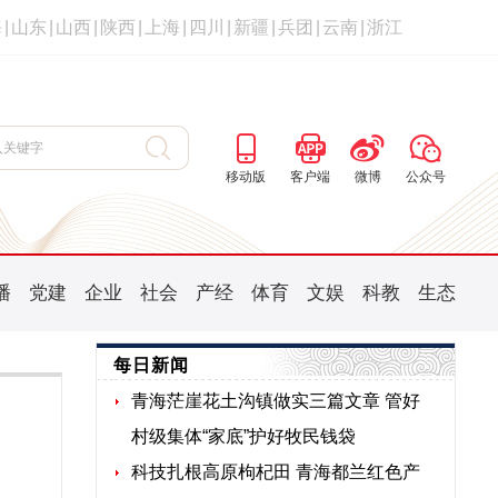
海
|
山东
|
山西
|
陕西
|
上海
|
四川
|
新疆
|
兵团
|
云南
|
浙江
移动版
客户端
微博
公众号
播
党建
企业
社会
产经
体育
文娱
科教
生态
每日新闻
青海茫崖花土沟镇做实三篇文章 管好
村级集体“家底”护好牧民钱袋
科技扎根高原枸杞田 青海都兰红色产