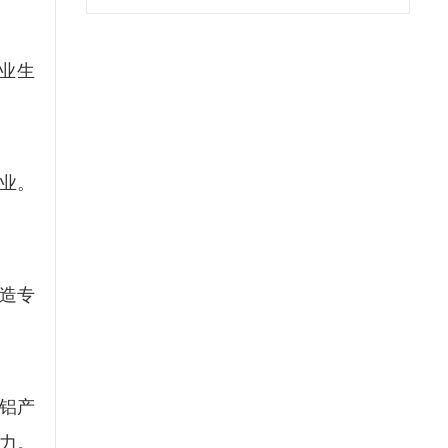
业生
业。
造专
铝产
力。