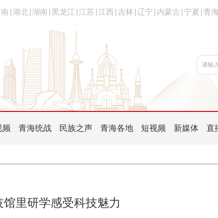
河南
|
湖北
|
湖南
|
黑龙江
|
江苏
|
江西
|
吉林
|
辽宁
|
内蒙古
|
宁夏
|
青
视频
青海统战
民族之声
青海各地
短视频
新媒体
直
技馆里研学感受科技魅力