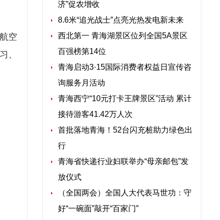
济”促农增收
8.6米“追光战士”点亮光热发电新未来
西北第一 青海湖景区位列全国5A景区
航空
百强榜第14位
习、
青海启动3·15国际消费者权益日宣传咨
询服务月活动
青海西宁“10元打卡王牌景区”活动 累计
接待游客41.42万人次
首批落地青海！52台闪充桩助力绿色出
行
青海省快递行业妇联举办“母亲邮包”发
放仪式
（全国两会）全国人大代表马世功：守
好“一碗面”敲开“百家门”