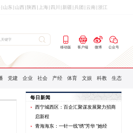
海
|
山东
|
山西
|
陕西
|
上海
|
四川
|
新疆
|
兵团
|
云南
|
浙江
移动版
客户端
微博
公众号
播
党建
企业
社会
产经
体育
文娱
科教
生态
每日新闻
西宁城西区：百企汇聚谋发展聚力招商
启新程
青海海东：一针一线“绣”芳华 “她经