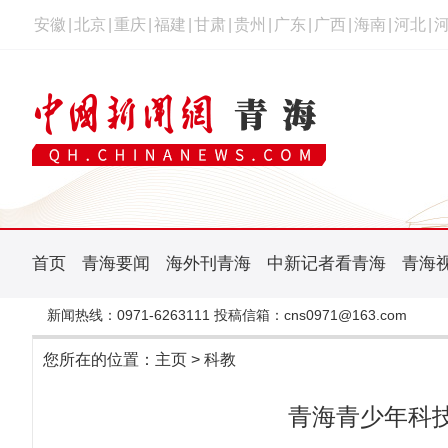
安徽
|
北京
|
重庆
|
福建
|
甘肃
|
贵州
|
广东
|
广西
|
海南
|
河北
|
首页
青海要闻
海外刊青海
中新记者看青海
青海
新闻热线：0971-6263111 投稿信箱：cns0971@163.com
您所在的位置：
主页
>
科教
青海青少年科