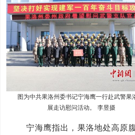
图为中共果洛州委书记宁海鹰一行赴武警果
展走访慰问活动。 李昱摄
宁海鹰指出，果洛地处高原腹