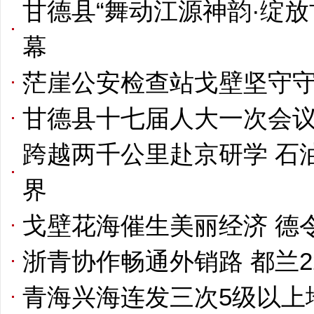
甘德县“舞动江源神韵·绽
幕
茫崖公安检查站戈壁坚守
甘德县十七届人大一次会
跨越两千公里赴京研学 石
界
戈壁花海催生美丽经济 德
浙青协作畅通外销路 都兰
青海兴海连发三次5级以上