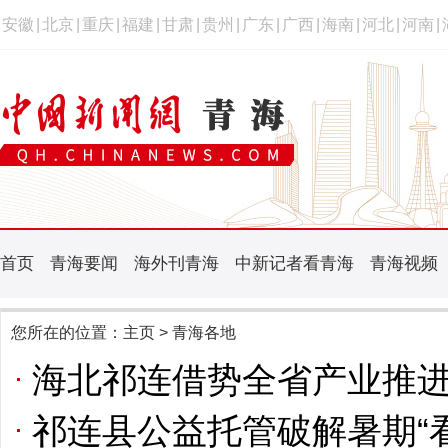
安徽
|
北京
|
重庆
|
福建
|
甘肃
|
贵州
|
广东
|
广西
|
海南
|
河北
|
河南
|
首页
青海要闻
海外刊青海
中新记者看青海
青海视频
您所在的位置：
主页
> 青海各地
海北祁连借势全省产业推
祁连县公益托管破解暑期“