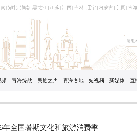
河南
|
湖北
|
湖南
|
黑龙江
|
江苏
|
江西
|
吉林
|
辽宁
|
内蒙古
|
宁夏
|
青
视频
青海统战
民族之声
青海各地
短视频
新媒体
直
26年全国暑期文化和旅游消费季