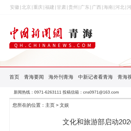
安徽
|
北京
|
重庆
|
福建
|
甘肃
|
贵州
|
广东
|
广西
|
海南
|
河北
|
首页
青海要闻
海外刊青海
中新记者看青海
青海
新闻热线：0971-6263111 投稿信箱：cns0971@163.com
您所在的位置：
主页
>
文娱
文化和旅游部启动20