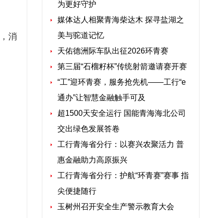
为更好守护
媒体达人相聚青海柴达木 探寻盐湖之
美与驼道记忆
悉，消
天佑德洲际车队出征2026环青赛
第三届“石榴籽杯”传统射箭邀请赛开赛
“工”迎环青赛，服务抢先机——工行“e
。
通办”让智慧金融触手可及
超1500天安全运行 国能青海海北公司
交出绿色发展答卷
工行青海省分行：以赛兴农聚活力 普
惠金融助力高原振兴
工行青海省分行：护航“环青赛”赛事 指
尖便捷随行
玉树州召开安全生产警示教育大会