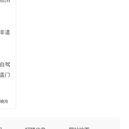
宿消
非遗
自驾
盖门
甘晓玲