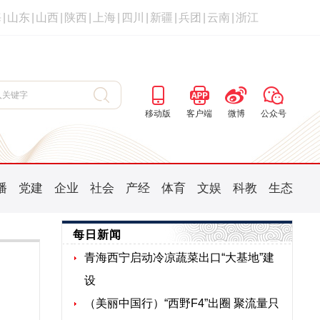
海
|
山东
|
山西
|
陕西
|
上海
|
四川
|
新疆
|
兵团
|
云南
|
浙江
移动版
客户端
微博
公众号
播
党建
企业
社会
产经
体育
文娱
科教
生态
每日新闻
青海西宁启动冷凉蔬菜出口“大基地”建
设
（美丽中国行）“西野F4”出圈 聚流量只