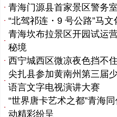
青海门源县首家景区警务
“北驾祁连・9 号公路”马
青海坎布拉景区开园试运营
秘境
西宁城西区微凉夜色挡不住
尖扎县参加黄南州第三届
语言文字电视演讲大赛
“世界唐卡艺术之都”青海同
动精彩纷呈