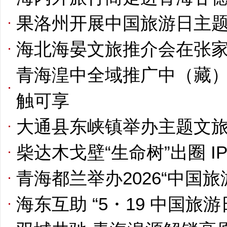
果洛州开展中国旅游日主
海北海晏文旅推介会在张
青海湟中全域推广中（藏）
触可享
大通县东峡镇举办主题文
柴达木戈壁“生命树”出圈 IP
青海都兰举办2026“中国
​海东互助 “5・19 中国旅