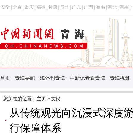
安徽
|
北京
|
重庆
|
福建
|
甘肃
|
贵州
|
广东
|
广西
|
海南
|
河北
|
河南
|
首页
青海要闻
海外刊青海
中新记者看青海
青海视频
您所在的位置：
主页
> 文娱
从传统观光向沉浸式深度游
行保障体系