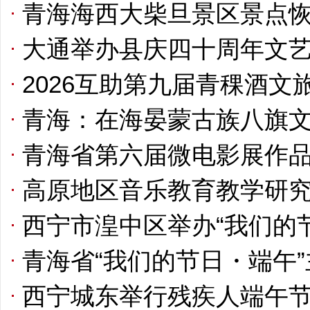
青海海西大柴旦景区景点
大通举办县庆四十周年文
2026互助第九届青稞酒文
青海：在海晏蒙古族八旗
青海省第六届微电影展作
高原地区音乐教育教学研
西宁市湟中区举办“我们的节
青海省“我们的节日・端午
西宁城东举行残疾人端午