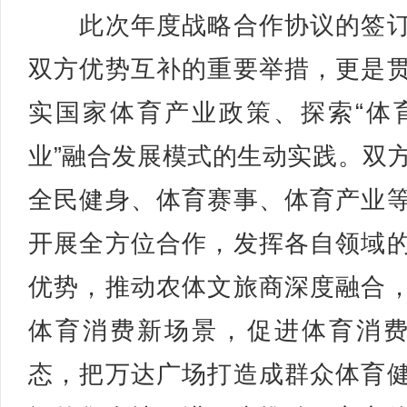
此次年度战略合作协议的签订
双方优势互补的重要举措，更是
实国家体育产业政策、探索“体
业”融合发展模式的生动实践。双
全民健身、体育赛事、体育产业
开展全方位合作，发挥各自领域
优势，推动农体文旅商深度融合
体育消费新场景，促进体育消
态，把万达广场打造成群众体育