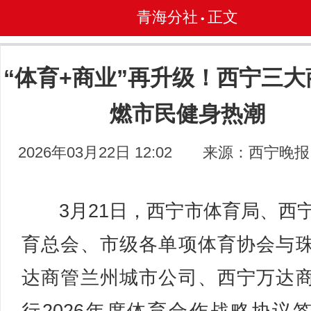
青海分社
正文
•
“体育+商业”再升级！西宁三大
燃市民健身热潮
2026年03月22日 12:02
来源：西宁晚报
3月21日，西宁市体育局、西
育总会、市级各单项体育协会与
达商管兰州城市公司、西宁万达