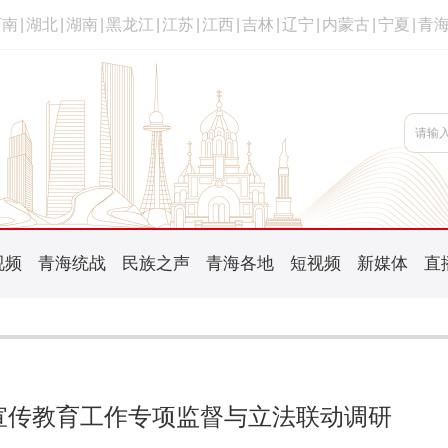
河南
|
湖北
|
湖南
|
黑龙江
|
江苏
|
江西
|
吉林
|
辽宁
|
内蒙古
|
宁夏
|
青
视频
青海统战
民族之声
青海各地
短视频
新媒体
直
宣传教育工作专项监督与立法联动调研