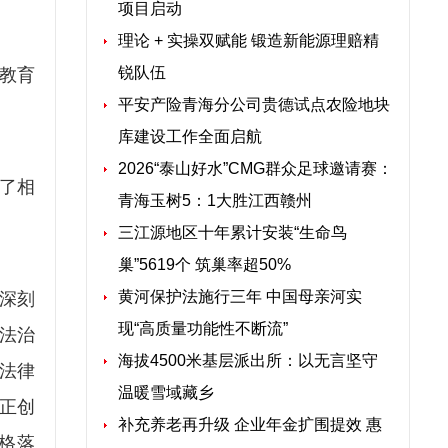
项目启动
理论 + 实操双赋能 锻造新能源理赔精
锐队伍
教育
平安产险青海分公司贵德试点农险地块
库建设工作全面启航
2026“泰山好水”CMG群众足球邀请赛：
了相
青海玉树5：1大胜江西赣州
三江源地区十年累计安装“生命鸟
巢”5619个 筑巢率超50%
黄河保护法施行三年 中国母亲河实
深刻
现“高质量功能性不断流”
法治
海拔4500米基层派出所：以无言坚守
法律
温暖雪域藏乡
正创
补充养老再升级 企业年金扩围提效 惠
格落