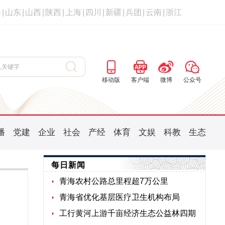
海
|
山东
|
山西
|
陕西
|
上海
|
四川
|
新疆
|
兵团
|
云南
|
浙江
移动版
客户端
微博
公众号
播
党建
企业
社会
产经
体育
文娱
科教
生态
每日新闻
青海农村公路总里程超7万公里
青海省优化基层医疗卫生机构布局
工行黄河上游千亩经济生态公益林四期