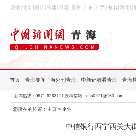
安徽
|
北京
|
重庆
|
福建
|
甘肃
|
贵州
|
广东
|
广西
|
海南
|
河北
|
首页
青海要闻
海外刊青海
中新记者看青海
青海
新闻热线：0971-6263111 投稿信箱：cns0971@163.com
您所在的位置：
主页
>
企业
中信银行西宁西关大