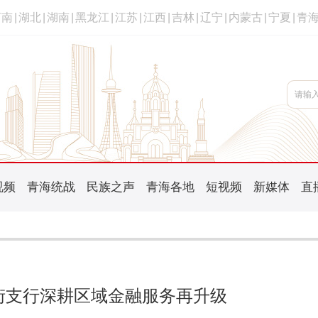
河南
|
湖北
|
湖南
|
黑龙江
|
江苏
|
江西
|
吉林
|
辽宁
|
内蒙古
|
宁夏
|
青
视频
青海统战
民族之声
青海各地
短视频
新媒体
直
街支行深耕区域金融服务再升级