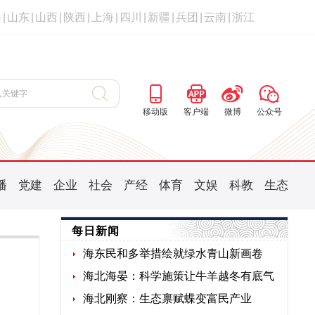
海
|
山东
|
山西
|
陕西
|
上海
|
四川
|
新疆
|
兵团
|
云南
|
浙江
移动版
客户端
微博
公众号
播
党建
企业
社会
产经
体育
文娱
科教
生态
每日新闻
海东民和多举措绘就绿水青山新画卷
海北海晏：科学施策让牛羊越冬有底气
海北刚察：生态禀赋蝶变富民产业