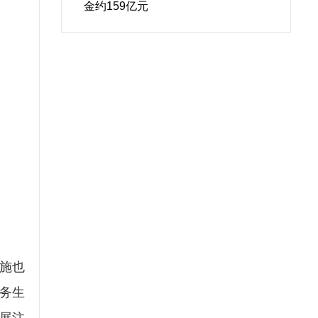
金约159亿元
施也
务生
展注