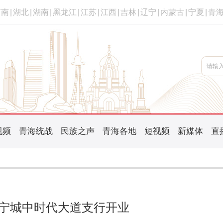
河南
|
湖北
|
湖南
|
黑龙江
|
江苏
|
江西
|
吉林
|
辽宁
|
内蒙古
|
宁夏
|
青
视频
青海统战
民族之声
青海各地
短视频
新媒体
直
宁城中时代大道支行开业