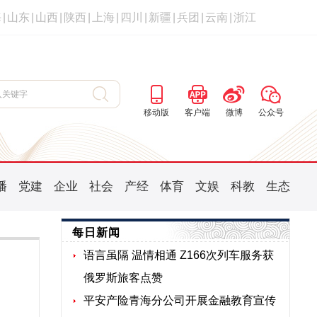
海
|
山东
|
山西
|
陕西
|
上海
|
四川
|
新疆
|
兵团
|
云南
|
浙江
移动版
客户端
微博
公众号
播
党建
企业
社会
产经
体育
文娱
科教
生态
每日新闻
语言虽隔 温情相通 Z166次列车服务获
俄罗斯旅客点赞
平安产险青海分公司开展金融教育宣传