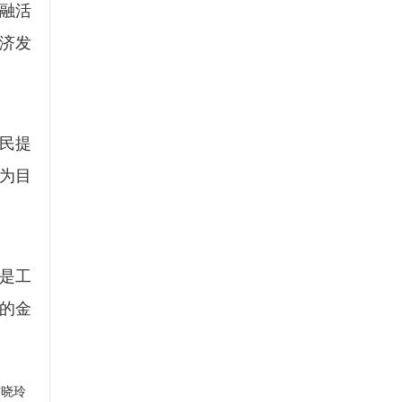
融活
济发
民提
”为目
是工
的金
甘晓玲