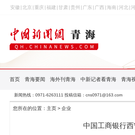
安徽
|
北京
|
重庆
|
福建
|
甘肃
|
贵州
|
广东
|
广西
|
海南
|
河北
|
首页
青海要闻
海外刊青海
中新记者看青海
青海
新闻热线：0971-6263111 投稿信箱：cns0971@163.com
您所在的位置：
主页
>
企业
中国工商银行西