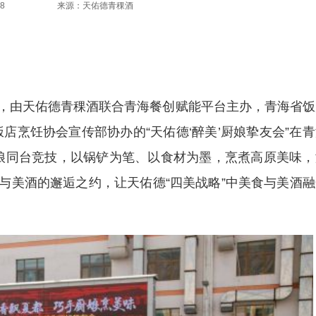
8
来源：天佑德青稞酒
，由天佑德青稞酒联合青海餐创赋能平台主办，青海省饭
店烹饪协会宣传部协办的“天佑德‘醉美’厨娘挚友会”在
娘同台竞技，以锅铲为笔、以食材为墨，烹煮高原美味，
食与美酒的邂逅之约，让天佑德“四美战略”中美食与美酒