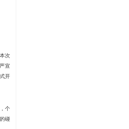
本次
严宣
式开
，个
的碰