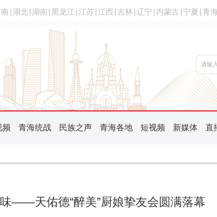
河南
|
湖北
|
湖南
|
黑龙江
|
江苏
|
江西
|
吉林
|
辽宁
|
内蒙古
|
宁夏
|
青
视频
青海统战
民族之声
青海各地
短视频
新媒体
直
味——天佑德“醉美”厨娘挚友会圆满落幕