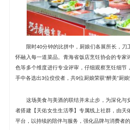
限时40分钟的比拼中，厨娘们各展所长，刀工
怀融入每一道菜品。青海省饭店烹饪协会的专家
色等多个维度进行专业评审，仔细观察烹饪细节
手中各选出3位佼佼者，共9位厨娘荣获“醉美”厨
这场美食与美酒的联结并未止步，为深化与女
者搭建【天佑女生生活季】专属线上社群，由天
平台，以持续的陪伴与服务，强化品牌与消费者的黏