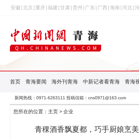
安徽
|
北京
|
重庆
|
福建
|
甘肃
|
贵州
|
广东
|
广西
|
海南
|
河北
|
首页
青海要闻
海外刊青海
中新记者看青海
青海
新闻热线：0971-6263111 投稿信箱：cns0971@163.com
您所在的位置：
主页
>
企业
青稞酒香飘夏都，巧手厨娘烹美