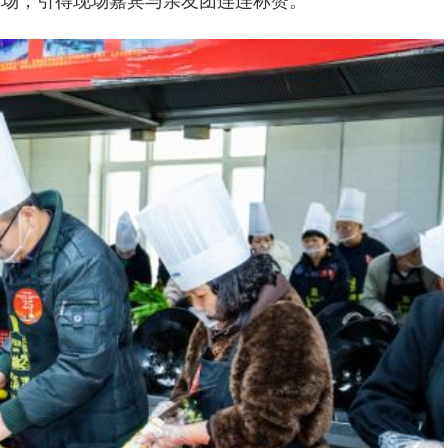
赛场，引得现场嘉宾与亲友团连连称赞。