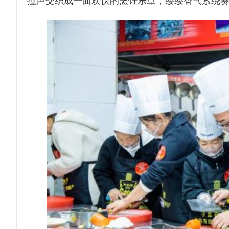
撞声交织成一曲欢快的烹饪乐章，缕缕香气萦绕