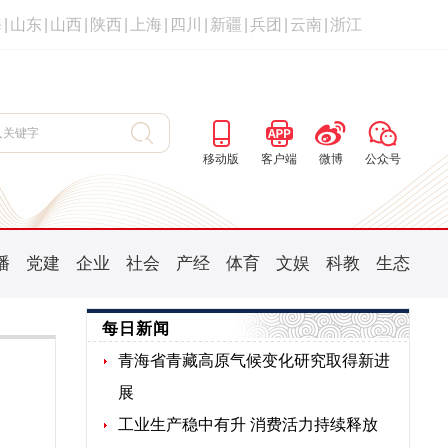
海
|
山东
|
山西
|
陕西
|
上海
|
四川
|
新疆
|
兵团
|
云南
|
浙江
移动版
客户端
微博
公众号
播
党建
企业
社会
产经
体育
文娱
科教
生态
每日新闻
青海省青藏高原气候变化研究取得新进
展
工业生产稳中有升 消费活力持续释放