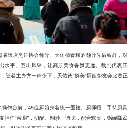
省饭店烹饪协会领导、天佑德青稞酒领导先后致辞，对
出水平、赛出风采，让高原美食香飘更远。裁判代表庄
，随着主办方一声令下，天佑德“醉美”厨娘挚友会比赛正
作台前，45位厨娘身着统一围裙、厨师帽，手持厨具
友担任“帮厨”，切配、翻炒、调味，配合默契，锅碗瓢盆