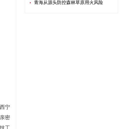
青海从源头防控森林草原用火风险
西宁
亲密
技工