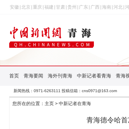
安徽
|
北京
|
重庆
|
福建
|
甘肃
|
贵州
|
广东
|
广西
|
海南
|
河北
|
首页
青海要闻
海外刊青海
中新记者看青海
青海
新闻热线：0971-6263111 投稿信箱：cns0971@163.com
您所在的位置：
主页
>
中新记者在青海
青海德令哈首