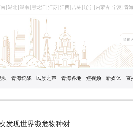
河南
|
湖北
|
湖南
|
黑龙江
|
江苏
|
江西
|
吉林
|
辽宁
|
内蒙古
|
宁夏
|
青
视频
青海统战
民族之声
青海各地
短视频
新媒体
直
次发现世界濒危物种豺