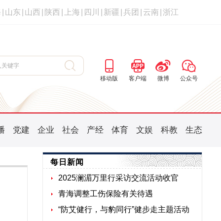
海
|
山东
|
山西
|
陕西
|
上海
|
四川
|
新疆
|
兵团
|
云南
|
浙江
移动版
客户端
微博
公众号
播
党建
企业
社会
产经
体育
文娱
科教
生态
每日新闻
2025澜湄万里行采访交流活动收官
青海调整工伤保险有关待遇
“防艾健行，与豹同行”健步走主题活动